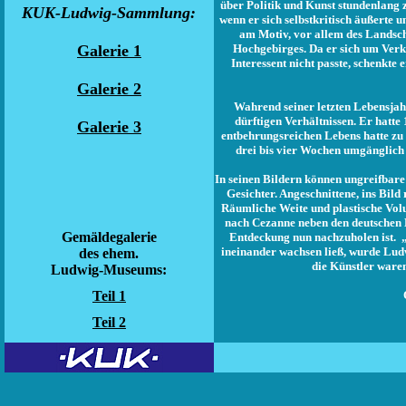
über Politik und Kunst stundenlang 
KUK-Ludwig-Sammlung
:
wenn er sich selbstkritisch äußerte 
am Motiv, vor allem des Landsch
Galerie 1
Hochgebirges. Da er sich um Verk
Interessent nicht passte, schenkte
Galerie 2
Wahrend seiner letzten Lebensjah
dürftigen Verhältnissen. Er hatt
Galerie 3
entbehrungsreichen Lebens hatte zu 
drei bis vier Wochen umgänglich 
In seinen Bildern können ungreifbar
Gesichter. Angeschnittene, ins Bild
Räumliche Weite und plastische Volu
nach Cezanne neben den deutschen 
Gemäldegalerie
Entdeckung nun nachzuholen ist. „
ineinander wachsen ließ, wurde Lud
des ehem.
die Künstler waren
Ludwig-Museums:
Teil 1
Teil 2