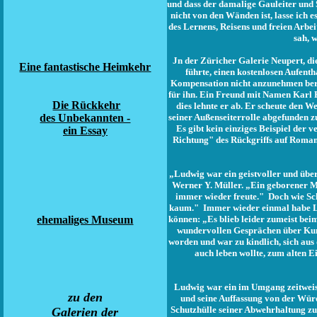
und dass der damalige Gauleiter und
nicht von den Wänden ist, lasse ich
des Lernens, Reisens und freien Arbe
sah, 
Jn der Züricher Galerie Neupert, di
Eine fantastische Heimkehr
führte, einen kostenlosen Aufent
Kompensation nicht anzunehmen berei
für ihn. Ein Freund mit Namen Karl 
Die Rückkehr
dies lehnte er ab. Er scheute den 
des Unbekannten -
seiner Außenseiterrolle abgefunden z
Es gibt kein einziges Beispiel der 
ein Essay
Richtung" des Rückgriffs auf Roman
„Ludwig war ein geistvoller und über
Werner Y. Müller. „Ein geborener M
immer wieder freute." Doch wie Sch
kaum." Immer wieder einmal habe Lud
ehemaliges Museum
können: „Es blieb leider zumeist be
wundervollen Gesprächen über Kuns
worden und war zu kindlich, sich au
auch leben wollte, zum alten E
Ludwig war ein im Umgang zeitweise 
zu den
und seine Auffassung von der Wür
Schutzhülle seiner Abwehrhaltung zu
Galerien der