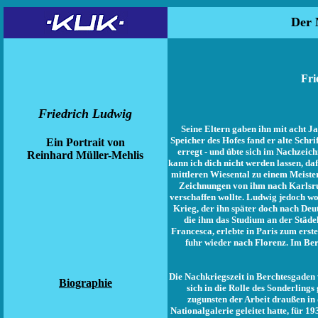
Der 
Fri
Friedrich Ludwig
Seine Eltern gaben ihn mit acht Ja
Speicher des Hofes fand er alte Schr
Ein Portrait von
erregt - und übte sich im Nachzeic
Reinhard Müller-Mehlis
kann ich dich nicht werden lassen, d
mittleren Wiesental zu einem Meiste
Zeichnungen von ihm nach Karlsru
verschaffen wollte. Ludwig jedoch wo
Krieg, der ihn später doch nach De
die ihm das Studium an der Städe
Francesca, erlebte in Paris zum ers
fuhr wieder nach Florenz. Im Ber
Die Nachkriegszeit in Berchtesgaden
Biographie
sich in die Rolle des Sonderlings
zugunsten der Arbeit draußen in 
Nationalgalerie geleitet hatte, für 