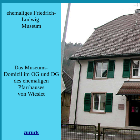
ehemaliges Friedrich-
Ludwig-
Museum
Das Museums-
Domizil im OG und DG
des ehemaligen
Pfarrhauses
von Wieslet
zurück