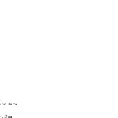
.
h das Thema
r“, „Zum