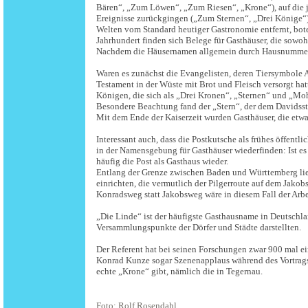
Bären“, „Zum Löwen“, „Zum Riesen“, „Krone“), auf die j
Ereignisse zurückgingen („Zum Sternen“, „Drei Könige“)
Welten vom Standard heutiger Gastronomie entfernt, bote
Jahrhundert finden sich Belege für Gasthäuser, die sow
Nachdem die Häusernamen allgemein durch Hausnummern e
Waren es zunächst die Evangelisten, deren Tiersymbole A
Testament in der Wüste mit Brot und Fleisch versorgt hat
Königen, die sich als „Drei Kronen“, „Sternen“ und „Mo
Besondere Beachtung fand der „Stern“, der dem Davidsste
Mit dem Ende der Kaiserzeit wurden Gasthäuser, die etw
Interessant auch, dass die Postkutsche als frühes öffentl
in der Namensgebung für Gasthäuser wiederfinden: Ist es
häufig die Post als Gasthaus wieder.
Entlang der Grenze zwischen Baden und Württemberg lie
einrichten, die vermutlich der Pilgerroute auf dem Ja
Konradsweg statt Jakobsweg wäre in diesem Fall der Arbe
„Die Linde“ ist der häufigste Gasthausname in Deutschlan
Versammlungspunkte der Dörfer und Städte darstellten.
Der Referent hat bei seinen Forschungen zwar 900 mal 
Konrad Kunze sogar Szenenapplaus während des Vortrags s
echte „Krone“ gibt, nämlich die in Tegernau.
Foto: Rolf Rosendahl