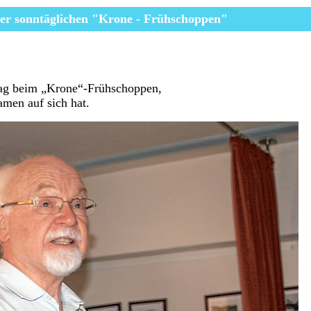
er
sonntäglichen
"Krone - Frühschoppen"
rag beim „Krone“-Frühschoppen,
amen auf sich hat.