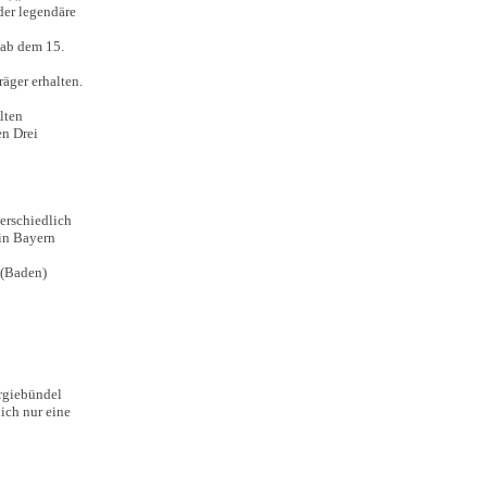
der legendäre
 ab dem 15.
äger erhalten.
lten
en Drei
terschiedlich
 in Bayern
 (Baden)
rgiebündel
ich nur eine