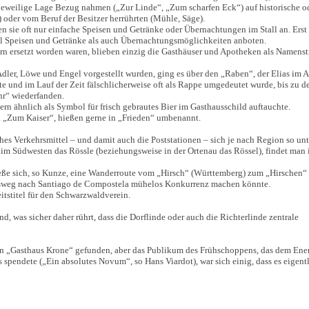
eweilige Lage Bezug nahmen („Zur Linde“, „Zum scharfen Eck“) auf historische o
 oder vom Beruf der Besitzer herrührten (Mühle, Säge).
n sie oft nur einfache Speisen und Getränke oder Übernachtungen im Stall an. Erst
ohl Speisen und Getränke als auch Übernachtungsmöglichkeiten anboten.
rsetzt worden waren, blieben einzig die Gasthäuser und Apotheken als Namenstr
dler, Löwe und Engel vorgestellt wurden, ging es über den „Raben“, der Elias im A
te und im Lauf der Zeit fälschlicherweise oft als Rappe umgedeutet wurde, bis zu d
hr“ wiederfanden.
rn ähnlich als Symbol für frisch gebrautes Bier im Gasthausschild auftauchte.
a „Zum Kaiser“, hießen gerne in „Frieden“ umbenannt.
iches Verkehrsmittel – und damit auch die Poststationen – sich je nach Region so un
 im Südwesten das Rössle (beziehungsweise in der Ortenau das Rössel), findet man
ße sich, so Kunze, eine Wanderroute vom „Hirsch“ (Württemberg) zum „Hirschen“
kobsweg nach Santiago de Compostela mühelos Konkurrenz machen könnte.
itstitel für den Schwarzwaldverein.
d, was sicher daher rührt, dass die Dorflinde oder auch die Richterlinde zentrale
ein „Gasthaus Krone“ gefunden, aber das Publikum des Frühschoppens, das dem Ene
pendete („Ein absolutes Novum“, so Hans Viardot), war sich einig, dass es eigentl