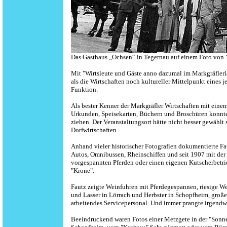
Das Gasthaus „Ochsen“ in Tegernau auf einem Foto von 
Mit "Wirtsleute und Gäste anno dazumal im Markgräfler
als die Wirtschaften noch kultureller Mittelpunkt eines 
Funktion.
Als bester Kenner der Markgräfler Wirtschaften mit eine
Urkunden, Speisekarten, Büchern und Broschüren konnte
ziehen. Der Veranstaltungsort hätte nicht besser gewählt 
Dorfwirtschaften.
Anhand vieler historischer Fotografien dokumentierte Fa
Autos, Omnibussen, Rheinschiffen und seit 1907 mit der
vorgespannten Pferden oder einen eigenen Kutscherbetri
"Krone".
Fautz zeigte Weinfuhren mit Pferdegespannen, riesige Wei
und Lasser in Lörrach und Herbster in Schopfheim, groß
arbeitendes Servicepersonal. Und immer prangte irgendwo
Beeindruckend waren Fotos einer Metzgete in der "Sonn