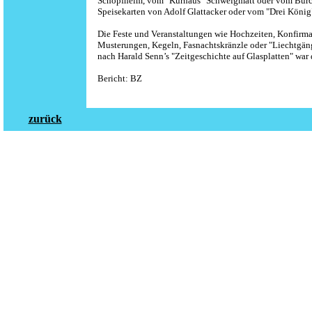
Schopfheim, vom "Kurhaus" Schweigmatt oder vom Bürc
Speisekarten von Adolf Glattacker oder vom "Drei König
Die Feste und Veranstaltungen wie Hochzeiten, Konfirmat
Musterungen, Kegeln, Fasnachtskränzle oder "Liechtgäng
nach Harald Senn’s "Zeitgeschichte auf Glasplatten" wa
Bericht: BZ
zurück