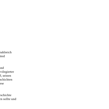
zahlreich
ried
und
vilegierter
3, seinen
eschichten
ese
eschichte
en sollte und