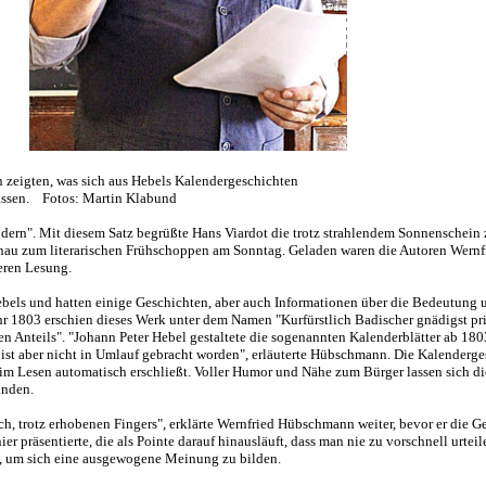
zeigten, was sich aus Hebels Kalendergeschichten
 lassen. Fotos: Martin Klabund
modern". Mit diesem Satz begrüßte Hans Viardot die trotz strahlendem Sonnenschein 
au zum literarischen Frühschoppen am Sonntag. Geladen waren die Autoren Wernf
ren Lesung.
 Hebels und hatten einige Geschichten, aber auch Informationen über die Bedeutung 
r 1803 erschien dieses Werk unter dem Namen "Kurfürstlich Badischer gnädigst pri
n Anteils". "Johann Peter Hebel gestaltete die sogenannten Kalenderblätter ab 180
r ist aber nicht in Umlauf gebracht worden", erläuterte Hübschmann. Die Kalenderg
eim Lesen automatisch erschließt. Voller Humor und Nähe zum Bürger lassen sich di
inden.
h, trotz erhobenen Fingers", erklärte Wernfried Hübschmann weiter, bevor er die G
 präsentierte, die als Pointe darauf hinausläuft, dass man nie zu vorschnell urteil
st, um sich eine ausgewogene Meinung zu bilden.