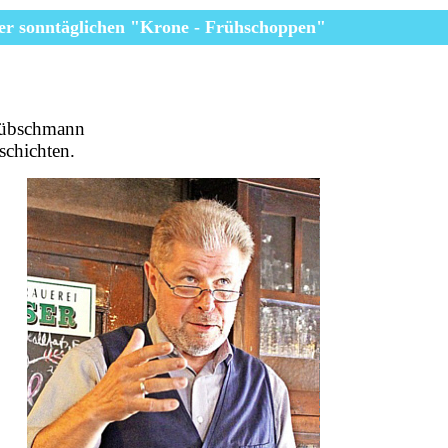
er
sonntäglichen
"Krone - Frühschoppen"
Hübschmann
schichten.