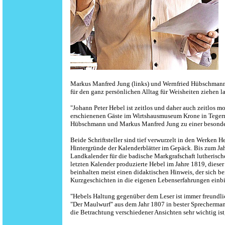
Markus Manfred Jung (links) und Wernfried Hübschmann 
für den ganz persönlichen Alltag für Weisheiten ziehen
"Johann Peter Hebel ist zeitlos und daher auch zeitlos 
erschienenen Gäste im Wirtshausmuseum Krone in Tegern
Hübschmann und Markus Manfred Jung zu einer besonde
Beide Schriftsteller sind tief verwurzelt in den Werken
Hintergründe der Kalenderblätter im Gepäck. Bis zum Jah
Landkalender für die badische Markgrafschaft lutherische
letzten Kalender produzierte Hebel im Jahre 1819, diese
beinhalten meist einen didaktischen Hinweis, der sich b
Kurzgeschichten in die eigenen Lebenserfahrungen einb
"Hebels Haltung gegenüber dem Leser ist immer freundlic
"Der Maulwurf" aus dem Jahr 1807 in bester Sprechermanier
die Betrachtung verschiedener Ansichten sehr wichtig i