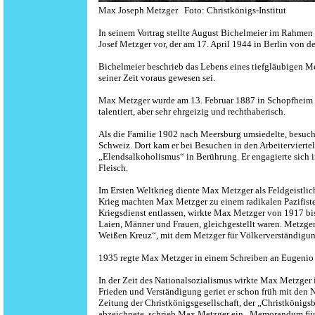
Max Joseph Metzger Foto:
Christkönigs-Institut
Augus
In seinem Vortrag stellte August Bichelmeier im Rahmen
Josef Metzger vor, der am 17. April 1944 in Berlin von d
Bichelmeier beschrieb das Lebens eines tiefgläubigen 
seiner Zeit voraus gewesen sei.
Max Metzger wurde am 13. Februar 1887 in Schopfheim geb
talentiert, aber sehr ehrgeizig und rechthaberisch.
Als die Familie 1902 nach Meersburg umsiedelte, besucht
Schweiz. Dort kam er bei Besuchen in den Arbeitervierte
„Elendsalkoholismus“ in Berührung. Er engagierte sich in
Fleisch.
Im Ersten Weltkrieg diente Max Metzger als Feldgeistlic
Krieg machten Max Metzger zu einem radikalen Pazifist
Kriegsdienst entlassen, wirkte Max Metzger von 1917 bis 
Laien, Männer und Frauen, gleichgestellt waren. Metzge
Weißen Kreuz“, mit dem Metzger für Völkerverständigun
1935 regte Max Metzger in einem Schreiben an Eugenio P
In der Zeit des Nationalsozialismus wirkte Max Metzger 
Frieden und Verständigung geriet er schon früh mit den 
Zeitung der Christkönigsgesellschaft, der „Christkönigs
abzeichnete, schrieb Max Metzger ein „Memorandum für 