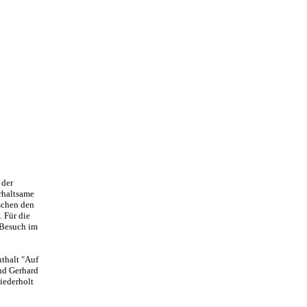
 der
rhaltsame
schen den
 Für die
 Besuch im
nthalt "Auf
nd Gerhard
iederholt