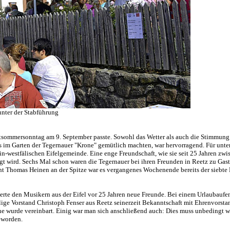
unter der Stabführung
ätsommersonntag am 9. September passte. Sowohl das Wetter als auch die Stimmung
ls im Garten der Tegernauer "Krone" gemütlich machten, war hervorragend. Für unte
n-westfälischen Eifelgemeinde. Eine enge Freundschaft, wie sie seit 25 Jahren zwi
t wird. Sechs Mal schon waren die Tegernauer bei ihren Freunden in Reetz zu Gast.
ent Thomas Heinen an der Spitze war es vergangenes Wochenende bereits der siebte
herte den Musikern aus der Eifel vor 25 Jahren neue Freunde. Bei einem Urlaubaufe
ige Vorstand Christoph Fenser aus Reetz seinerzeit Bekanntschaft mit Ehrenvorsta
ne wurde vereinbart. Einig war man sich anschließend auch: Dies muss unbedingt w
eworden.