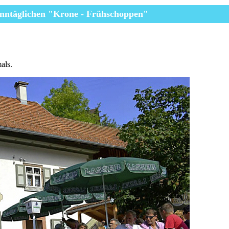
nntäglichen
"Krone - Frühschoppen"
als.