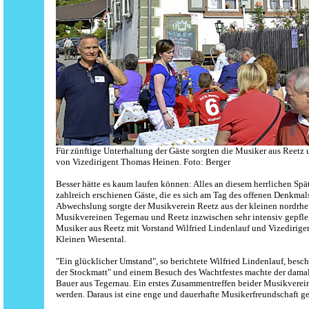
Für zünftige Unterhaltung der Gäste sorgten die Musiker aus Reetz 
von Vizedirigent Thomas Heinen. Foto: Berger
Besser hätte es kaum laufen können: Alles an diesem herrlichen Sp
zahlreich erschienen Gäste, die es sich am Tag des offenen Denkma
Abwechslung sorgte der Musikverein Reetz aus der kleinen nordrhei
Musikvereinen Tegernau und Reetz inzwischen sehr intensiv gepfleg
Musiker aus Reetz mit Vorstand Wilfried Lindenlauf und Vizedirig
Kleinen Wiesental.
"Ein glücklicher Umstand", so berichtete Wilfried Lindenlauf, besc
der Stockmatt" und einem Besuch des Wachtfestes machte der damal
Bauer aus Tegernau. Ein erstes Zusammentreffen beider Musikverei
werden. Daraus ist eine enge und dauerhafte Musikerfreundschaft g