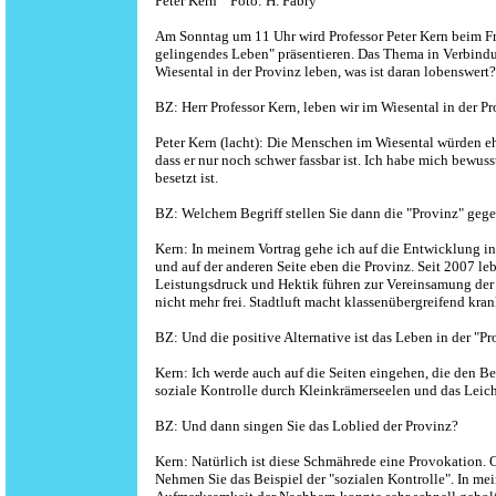
Peter Kern Foto: H. Fabry
Am Sonntag um 11 Uhr wird Professor Peter Kern beim Fr
gelingendes Leben" präsentieren. Das Thema in Verbindun
Wiesental in der Provinz leben, was ist daran lobenswert?
BZ: Herr Professor Kern, leben wir im Wiesental in der Pr
Peter Kern (lacht): Die Menschen im Wiesental würden ehe
dass er nur noch schwer fassbar ist. Ich habe mich bewus
besetzt ist.
BZ: Welchem Begriff stellen Sie dann die "Provinz" geg
Kern: In meinem Vortrag gehe ich auf die Entwicklung in
und auf der anderen Seite eben die Provinz. Seit 2007 l
Leistungsdruck und Hektik führen zur Vereinsamung der 
nicht mehr frei. Stadtluft macht klassenübergreifend kran
BZ: Und die positive Alternative ist das Leben in der "P
Kern: Ich werde auch auf die Seiten eingehen, die den Be
soziale Kontrolle durch Kleinkrämerseelen und das Leich
BZ: Und dann singen Sie das Loblied der Provinz?
Kern: Natürlich ist diese Schmährede eine Provokation. O
Nehmen Sie das Beispiel der "sozialen Kontrolle". In me