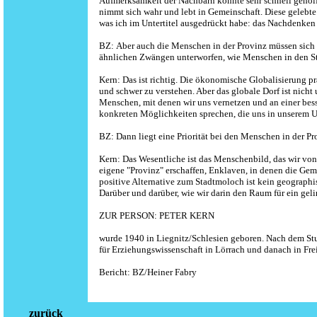
Aufmerksamkeit der Nachbarn konnte sehr schnell geholf
nimmt sich wahr und lebt in Gemeinschaft. Diese gelebte
was ich im Untertitel ausgedrückt habe: das Nachdenken
BZ: Aber auch die Menschen in der Provinz müssen sich 
ähnlichen Zwängen unterworfen, wie Menschen in den S
Kern: Das ist richtig. Die ökonomische Globalisierung p
und schwer zu verstehen. Aber das globale Dorf ist nich
Menschen, mit denen wir uns vernetzen und an einer bes
konkreten Möglichkeiten sprechen, die uns in unserem 
BZ: Dann liegt eine Priorität bei den Menschen in der Pr
Kern: Das Wesentliche ist das Menschenbild, das wir vo
eigene "Provinz" erschaffen, Enklaven, in denen die Gem
positive Alternative zum Stadtmoloch ist kein geographi
Darüber und darüber, wie wir darin den Raum für ein ge
ZUR PERSON: PETER KERN
wurde 1940 in Liegnitz/Schlesien geboren. Nach dem Stu
für Erziehungswissenschaft in Lörrach und danach in Fre
Bericht: BZ/Heiner Fabry
zurück