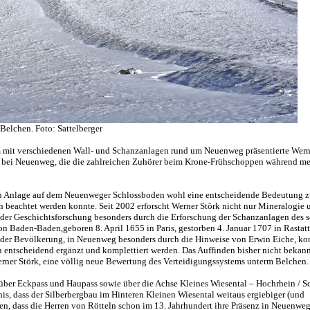
Belchen. Foto: Sattelberger
em mit verschiedenen Wall- und Schanzanlagen rund um Neuenweg präsentierte Wern
 bei Neuenweg, die die zahlreichen Zuhörer beim Krone-Frühschoppen während me
kten Anlage auf dem Neuenweger Schlossboden wohl eine entscheidende Bedeutung
ch beachtet werden konnte. Seit 2002 erforscht Werner Störk nicht nur Mineralogie 
n der Geschichtsforschung besonders durch die Erforschung der Schanzanlagen des 
Baden-Baden,geboren 8. April 1655 in Paris, gestorben 4. Januar 1707 in Rastatt
der Bevölkerung, in Neuenweg besonders durch die Hinweise von Erwin Eiche, ko
 entscheidend ergänzt und komplettiert werden. Das Auffinden bisher nicht bekann
rner Störk, eine völlig neue Bewertung des Verteidigungssystems unterm Belchen.
über Eckpass und Haupass sowie über die Achse Kleines Wiesental – Hochrhein / S
is, dass der Silberbergbau im Hinteren Kleinen Wiesental weitaus ergiebiger (und
rmuten, dass die Herren von Rötteln schon im 13. Jahrhundert ihre Präsenz in Neuenweg