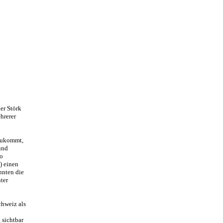
er Störk
hrerer
 zukommt,
und
so
) einen
nnten die
ter
chweiz als
 sichtbar