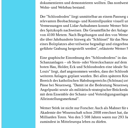
dokumentieren und demonstrieren wollten. Das nordwestl
Wohn- und Wehrbau bestand.
Der "Schlossboden" liegt unmittelbar an einem Passweg un
relevanten Beobachtungs- und Kontrollpunkte visuell u
Vermessungen und Lidar-Aufnahmen konnte Werner Störk
des Spitzkopfs nachweisen. Die Gesamtfläche der Anlag
von 4100 Metern. Nach Begehungen und den von Werner 
die über Jahrhunderte hinweg als "Schlüssel" für das N
eines Bolzplatzes aber teilweise begradigt und eingeebne
geführte Grabung hergestellt werden", erläuterte Werner 
Eine graphische Einordnung des "Schlossbodens" in das 
Schanzanlagen – ob Stern- oder Viereckschanze auf dem 
boten Hau, Holder, Eck und Schlossboden eine ideale Sic
Louis" liegt, darf angenommen werden, dass der Schloss
weiteren Anlagen geplant wurden. Bei allen späteren Kri
Bereich des katholischen Habsburgerreichs (Schönau) ze
Pässe bei Neuenweg. "Damit ist die Bedeutung Neuenwegs 
Angelpunkt sowie als militärisch-strategischer Brückenko
mit dem Ensemble der Schanz- und Verteidigungsanlagen 
Alleinstellungsmerkmal".
Werner Störk ist nicht nur Forscher. Auch als Mahner für 
Akademie der Wissenschaft schon 2008 errechnet hat, das
Milliarden Toten. Von den 5 508 Jahren waren nur 293 Jah
zumindest in Mitteleuropa leben zu dürfen.