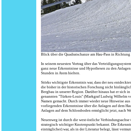
Blick über die Quadratschanze am Hau-Pass in Richtung 
In seinem neuesten Vortrag über das Verteidigungssyst
ganz neue Erkenntnisse und Hypothesen zu den Anlagen
Stunden in Atem hielten.
Störks wichtigste Erkenntnis war, dass der neu entdec
die bisher in der historischen Forschung nicht hinlängli
Bergbau in unserer Region. Darüber hinaus hat er sich i
genannten "Türken-Louis" (Markgraf Ludwig Wilhelm von 
Namen gemacht. Durch immer wieder neue Hinweise aus 
vorliegenden Erkenntnisse über die Anlagen auf dem Hau
Anlagen auf dem Schlossboden ermöglicht jetzt, nach We
Neuenweg ist durch die west-östliche Verbindungsachse 
strategisch wichtiger Knotenpunkt bekannt. Die Erkenntn
einträglicher) war, als in der Literatur belegt, lässt ve