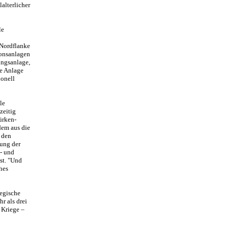
alterlicher
le
Nordflanke
ionsanlagen
ngsanlage,
ie Anlage
ionell
le
zeitig
ürken-
dem aus die
 den
gung der
h- und
st. "Und
hes
wegische
r als drei
 Kriege –