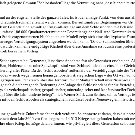
ich gelegene Gewann "Schlossboden" legt die Vermutung nahe, dass hier ein mittel
d an der engsten Stelle des ganzen Tales. Es ist der einzige Punkt, von dem aus al
nd räumlich schnell erreicht werden können. Bei aufwändigen Begehungen vor Ort,
 im Gelände eine gewaltige Ringwall-Anlage auf dem Schlossboden mit Eck und 
e umfasst 186 000 Quadratmeter mit einer Gesamtlänge der Wall- und Kommunikat
Störk vorgenommenen Nachbauten am Modell zeigt sich eine idealtypische Festu
euenweger Verteidigungssystem angesehen werden kann. "Da der Schlossboden für d
t wurde, kann eine endgültige Klarheit über diese Annahme erst durch eine profess
Störk bei seinem Vortrag.
Schanzsystem bei Neuenweg lässt diese Annahme fast als Gewissheit erscheinen. Al
Hau, Holderschanze oder Spitzkopf – sind vom Schlossboden aus einsehbar. Gleich
herung aller Pässe. Da der "Schlossboden" außerhalb der Verteidigungslinie des "T
boden – auch wegen seiner herausgehobenen strategischen Lage – der Ort war, von 
egszügen aus Frankreich über das Territorium der Markgrafschaft über Neuenweg in
igt sich die überragende Bedeutung der Anlage des Schlossbodens für die Verteidi
als verkehrspolitischer, geopolitischer, mineralogischer und konfessioneller Dre
pf über die Jahrhunderte belegt", hielt Werner Störk zum Schluss seines Vortrags fe
mit dem Schlossboden als strategischem Schlüssel besitzt Neuenweg ein historisc
eine gewaltfreie Zukunft macht er sich verdient. So erinnerte er daran, dass die nor
s seit dem Jahr 3600 vor Chr. insgesamt 14 513 Kriege stattgefunden haben mit meh
re ohne Krieg. Es möge daran erinnern, wie privilegiert diese Generation sei, ohne