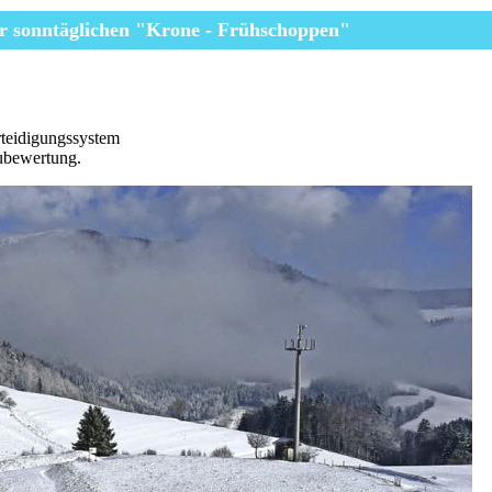
r
sonntäglichen
"Krone - Frühschoppen"
teidigungssystem
ubewertung.