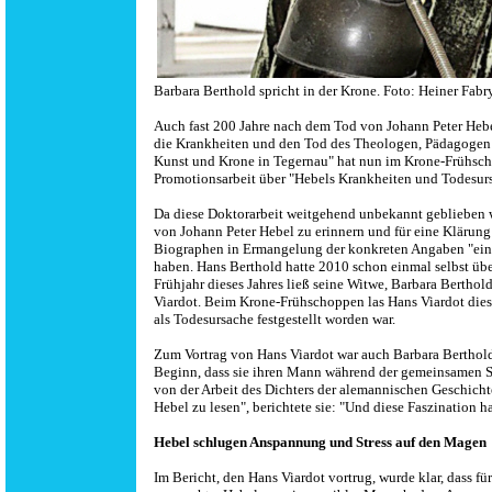
Barbara Berthold spricht in der Krone. Foto: Heiner Fabr
Auch fast 200 Jahre nach dem Tod von Johann Peter Heb
die Krankheiten und den Tod des Theologen, Pädagogen 
Kunst und Krone in Tegernau" hat nun im Krone-Frühscho
Promotionsarbeit über "Hebels Krankheiten und Todesurs
Da diese Doktorarbeit weitgehend unbekannt geblieben wa
von Johann Peter Hebel zu erinnern und für eine Klärung
Biographen in Ermangelung der konkreten Angaben "eine
haben. Hans Berthold hatte 2010 schon einmal selbst üb
Frühjahr dieses Jahres ließ seine Witwe, Barbara Berthol
Viardot. Beim Krone-Frühschoppen las Hans Viardot dies
als Todesursache festgestellt worden war.
Zum Vortrag von Hans Viardot war auch Barbara Berthold 
Beginn, dass sie ihren Mann während der gemeinsamen S
von der Arbeit des Dichters der alemannischen Geschichte
Hebel zu lesen", berichtete sie: "Und diese Faszination ha
Hebel schlugen Anspannung und Stress auf den Magen
Im Bericht, den Hans Viardot vortrug, wurde klar, dass fü