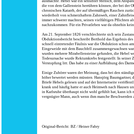
ausmachte. Hebel war ein sensibler Mensch, dem Anspannu
die von dem Gallenstein herrühren können, der bei der 
chronischen Katarrh, der auf übermäßiges Rauchen zurückz
wiederholt von schmerzhaftem Zahnweh, einer Zahnfleisc
immer schwerer machten, seinen vielfältigen Pflichten al
nachzukommen. Für ein Privatleben war da ohnehin kein
Am 21. September 1826 verschlechterte sich sein Zustan
Obduktionsbericht beschreibt Berthold das Ergebnis des
schnell eintretender Fäulnis war die Obduktion schon a
Eingeweide mit dem Bauchfell zusammengewachsen waren.
wurden mehrere Mirabellensteine gefunden, die Hebel woh
Todesursache wurde Rektumkrebs festgestellt. In seiner
Verstopfung litt. Das habe zu einer Aufblähung des Da
Einige Zuhörer waren der Meinung, dass bei den ständi
höher bewertet werden müssten. Hansjörg Baumgartner, de
Briefe Hebels gelesen und auf der Internetseite veröffentl
krank und häufig hatte er auch Heimweh nach Hausen und
in Karlsruhe überhaupt nicht wohl gefühlt hat, kann ich n
vergnügter Mann, auch wenn ihm manche Beschwerden zu
Original-Bericht: BZ / Heiner Fabry