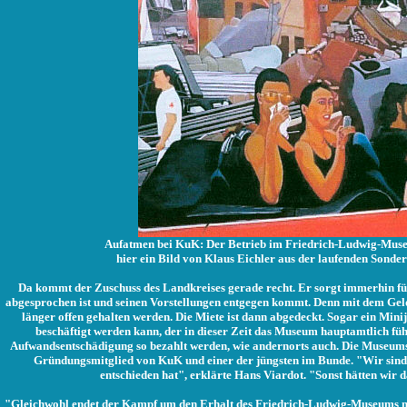
Aufatmen bei KuK: Der Betrieb im Friedrich-Ludwig-Museum
hier ein Bild von Klaus Eichler aus der laufenden Sonde
Da kommt der Zuschuss des Landkreises gerade recht. Er sorgt immerhin f
abgesprochen ist und seinen Vorstellungen entgegen kommt. Denn mit dem Gel
länger offen gehalten werden. Die Miete ist dann abgedeckt. Sogar ein Minij
beschäftigt werden kann, der in dieser Zeit das Museum hauptamtlich f
Aufwandsentschädigung so bezahlt werden, wie andernorts auch. Die Museums
Gründungsmitglied von KuK und einer der jüngsten im Bunde. "Wir sind 
entschieden hat", erklärte Hans Viardot. "Sonst hätten wir 
"Gleichwohl endet der Kampf um den Erhalt des Friedrich-Ludwig-Museums noc