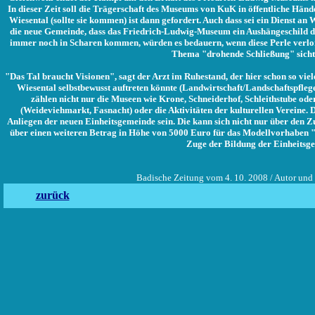
In dieser Zeit soll die Trägerschaft des Museums von KuK in öffentliche Händ
Wiesental (sollte sie kommen) ist dann gefordert. Auch dass sei ein Dienst an 
die neue Gemeinde, dass das Friedrich-Ludwig-Museum ein Aushängeschild des 
immer noch in Scharen kommen, würden es bedauern, wenn diese Perle verlor
Thema "drohende Schließung" sichtl
"Das Tal braucht Visionen", sagt der Arzt im Ruhestand, der hier schon so viel
Wiesental selbstbewusst auftreten könnte (Landwirtschaft/Landschaftspfle
zählen nicht nur die Museen wie Krone, Schneiderhof, Schleithstube 
(Weideviehmarkt, Fasnacht) oder die Aktivitäten der kulturellen Vereine. D
Anliegen der neuen Einheitsgemeinde sein. Die kann sich nicht nur über den
über einen weiteren Betrag in Höhe von 5000 Euro für das Modellvorhaben 
Zuge der Bildung der Einheitsg
Badische Zeitung vom 4. 10. 2008 / Autor und
zurück