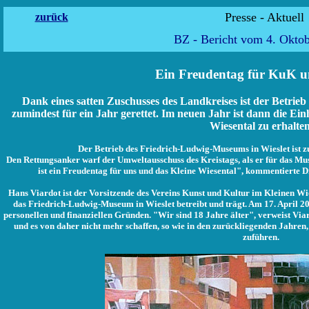
Presse -
zurück
BZ - Bericht vom 4. Okto
Ein Freudentag für KuK u
Dank eines satten Zuschusses des Landkreises ist der Betri
zumindest für ein Jahr gerettet. Im neuen Jahr ist dann die Ei
Wiesental zu erhalten
Der Betrieb des Friedrich-Ludwig-Museums in Wieslet ist zu
Den Rettungsanker warf der Umweltausschuss des Kreistags, als er für das Mu
ist ein Freudentag für uns und das Kleine Wiesental", kommentierte 
Hans Viardot ist der Vorsitzende des Vereins Kunst und Kultur im Kleinen Wie
das Friedrich-Ludwig-Museum in Wieslet betreibt und trägt. Am 17. April 20
personellen und finanziellen Gründen. "Wir sind 18 Jahre älter", verweist Via
und es von daher nicht mehr schaffen, so wie in den zurückliegenden Jahren
zuführen.