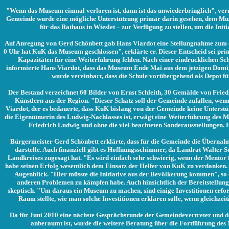
"Wenn das Museum einmal verloren ist, dann ist das unwiederbringlich", vermu
Gemeinde wurde eine mögliche Unterstützung primär darin gesehen, dem Muse
für das Rathaus in Wieslet – zur Verfügung zu stellen, um die Initi
Auf Anregung von Gerd Schönbett gab Hans Viardot eine Stellungnahme zum d
0 Uhr hat KuK das Museum geschlossen", erklärte er. Dieser Entscheid sei prim
Kapazitäten für eine Weiterführung fehlen. Nach einer eindrücklichen S
informierte Hans Viardot, dass das Museum Ende Mai aus dem jetzigen Domizi
wurde vereinbart, dass die Schule vorübergehend als Depot fü
Der Bestand verzeichnet 60 Bilder von Ernst Schleith, 30 Gemälde von Frie
Künstlern aus der Region. "Dieser Schatz soll der Gemeinde zufallen, wenn
Viardot, der es bedauerte, dass KuK bislang von der Gemeinde keine Unterst
die Eigentümerin des Ludwig-Nachlasses ist, erwägt eine Weiterführung des 
Friedrich Ludwig und ohne die viel beachteten Sonderausstellungen. En
Bürgermeister Gerd Schönbett erklärte, dass für die Gemeinde die Überna
darstelle. Auch finanziell gibt es Hoffnungsschimmer, da Landrat Walter Sc
Landkreises zugesagt hat. "Es wird einfach sehr schwierig, wenn der Mentor
habe seinen Erfolg wesentlich dem Einsatz der Helfer von KuK zu verdanken. 
Augenblick. "Hier müsste die Initiative aus der Bevölkerung kommen", so 
anderen Problemen zu kämpfen habe. Auch hinsichtlich der Bereitstellung
skeptisch. "Um daraus ein Museum zu machen, sind einige Investitionen erford
Raum stellte, wie man solche Investitionen erklären solle, wenn gleichze
Da für Juni 2010 eine nächste Gesprächsrunde der Gemeindevertreter und d
anberaumt ist, wurde die weitere Beratung über die Fortführung des 