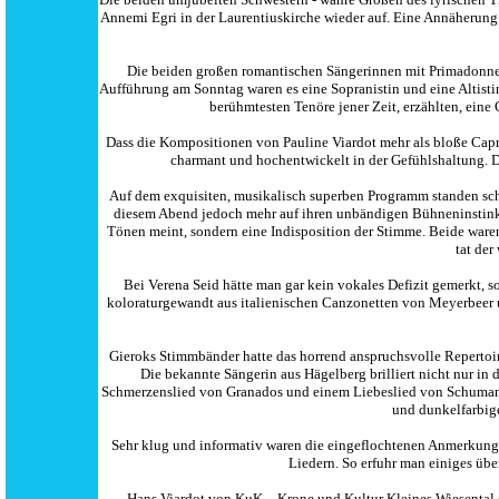
Annemi Egri in der Laurentiuskirche wieder auf. Eine Annäherun
Die beiden großen romantischen Sängerinnen mit Primadonnen
Aufführung am Sonntag waren es eine Sopranistin und eine Altisti
berühmtesten Tenöre jener Zeit, erzählten, ei
Dass die Kompositionen von Pauline Viardot mehr als bloße Capri
charmant und hochentwickelt in der Gefühlshaltung. D
Auf dem exquisiten, musikalisch superben Programm standen sch
diesem Abend jedoch mehr auf ihren unbändigen Bühneninstinkt
Tönen meint, sondern eine Indisposition der Stimme. Beide war
tat de
Bei Verena Seid hätte man gar kein vokales Defizit gemerkt, so
koloraturgewandt aus italienischen Canzonetten von Meyerbeer un
Gieroks Stimmbänder hatte das horrend anspruchsvolle Repertoire
Die bekannte Sängerin aus Hägelberg brilliert nicht nur in
Schmerzenslied von Granados und einem Liebeslied von Schumann
und dunkelfarbig
Sehr klug und informativ waren die eingeflochtenen Anmerkung
Liedern. So erfuhr man einiges üb
Hans Viardot von KuK – Krone und Kultur Kleines Wiesental er