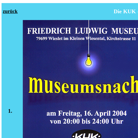
Die KUK 
zurück
1.