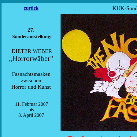
KUK-Sonde
zurück
27.
Sonderausstellung:
DIETER WEBER
„Horrorwäber"
Fasnachtsmasken
zwischen
Horror und Kunst
11. Februar 2007
bis
8. April 2007