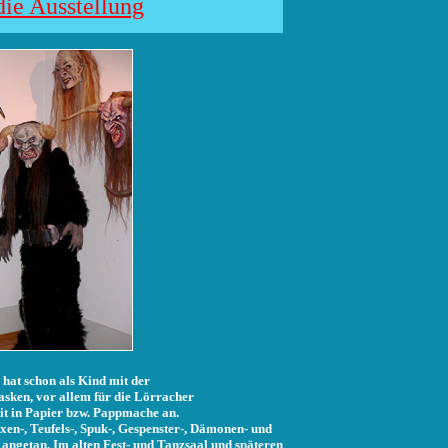
die Ausstellung
hat schon als Kind mit der
sken, vor allem für die Lörracher
eit in Papier bzw. Pappmache an.
n-, Teufels-, Spuk-, Gespenster-, Dämonen- und
ngetan. Im alten Fest- und Tanzsaal und späteren