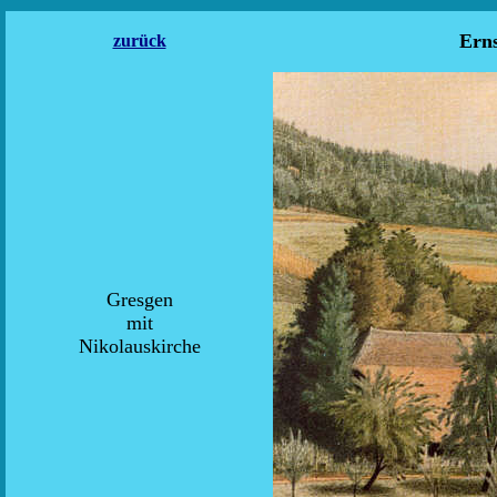
Ern
zurück
Gresgen
mit
Nikolauskirche