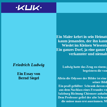
Ein Maler kehrt in sein Heimat
kaum jemanden, der ihn kannte
Wieslet im Kleinen Wiesent
Ein ganzes Dorf, ja eine ganze
verkannter und niemal
Friedrich Ludwig
Ludwig hatte das Zeug zu einem 
begeistern die vo
Ein Essay von
Bernd Siegel
Allein die Odyssee der Bilder ist ei
seiner Bil
Ein prall gefüllter Schrank davon 
aus dem Nachlass eines Freundes vo
Salzburg Richtung Chiemsee anhalten
Dem Professor gefiel der alte Schran
die müsse man erst ausräumen. Mar