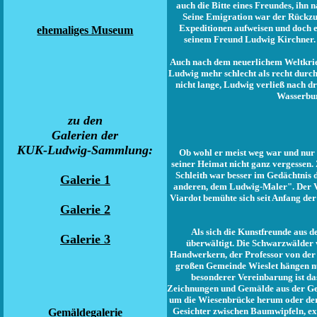
auch die Bitte eines Freundes, ihn 
Seine Emigration war der Rückzug
Expeditionen aufweisen und doch 
ehemaliges Museum
seinem Freund Ludwig Kirchner. 
Auch nach dem neuerlichem Weltkrieg
Ludwig mehr schlecht als recht durch
nicht lange, Ludwig verließ nach d
Wasserbur
zu den
Galerien der
KUK-Ludwig-Sammlung
:
Ob wohl er meist weg war und nur 
seiner Heimat nicht ganz vergessen.
Schleith war besser im Gedächtni
Galerie 1
anderen, dem Ludwig-Maler". Der Ve
Viardot bemühte sich seit Anfang de
Galerie 2
Als sich die Kunstfreunde aus 
Galerie 3
überwältigt. Die Schwarzwälder
Handwerkern, der Professor von der 
großen Gemeinde Wieslet hängen nu
besonderer Vereinbarung ist da
Zeichnungen und Gemälde aus der Gege
um die Wiesenbrücke herum oder der 
Gesichter zwischen Baumwipfeln, ex
Gemäldegalerie