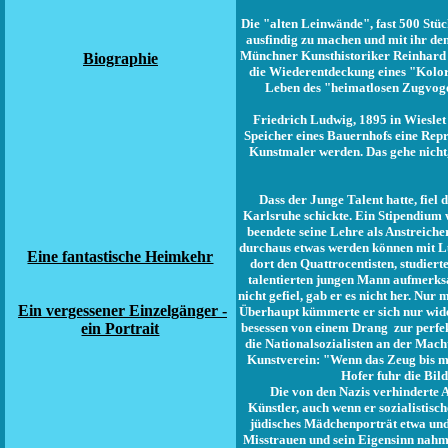
Die "alten Leinwände", fast 500 Stü
ausfindig zu machen und mit ihr den
Münchner Kunsthistoriker Reinhard M
Biographie
die Wiederentdeckung eines "Kolor
Leben des "heimatlosen Zugvogel
Friedrich Ludwig, 1895 in Wieslet 
Speicher eines Bauernhofs eine Repr
Kunstmaler werden. Das gehe nicht, 
Dass der Junge Talent hatte, fie
Karlsruhe schickte. Ein Stipendium w
beendete seine Lehre als Anstreiche
durchaus etwas werden können mit Lud
Eine fantastische Heimkehr
dort den Quattrocentisten, studier
talentierten jungen Mann aufmerksa
nicht gefiel, gab er es nicht her. N
Ein vergessener Einzelgänger -
Überhaupt kümmerte er sich nur wider
ein Portrait
besessen von einem Drang zur perfek
die Nationalsozialisten an der Mach
Kunstverein: "Wenn das Zeug bis m
Hofer fuhr die Bil
Die von den Nazis verhinderte A
Künstler, auch wenn er sozialistisc
jüdisches Mädchenporträt etwa und e
Misstrauen und sein Eigensinn nahme