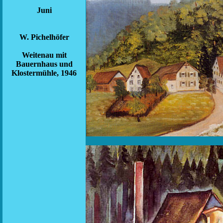
Juni
W. Pichelhöfer
Weitenau mit
Bauernhaus und
Klostermühle, 1946