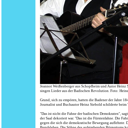
Jeannot Weißenberger aus Schopfheim und Autor Heinz S
singen Lieder aus der Badischen Revolution. Foto: Hein
Grund, sich zu empören, hatten die Badener der Jahre 18
Journalist und Buchautor Heinz Siebold schilderte beim
"Das ist nicht die Fahne der badischen Demokraten", sag
der Saal dekoriert war. "Das ist die Fürstenfahne. Die F
gegen die sich die demokratische Bewegung auflehnte. D
Berufsleben. Die Söhne des aufstrebenden Bürgertums ko