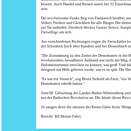
besetzt. Auch Handel und Reisen waren bei 32 Einzelstaa
sein.
Der revolutionäre Funke flog von Frankreich herüber, u
Volkes, Freiheit und Gleichheit für alle Bürger. Die dem
zur Tat aufriefen. Friedrich Hecker, Gustav Struve, Jos
Freiwillige um sich.
Aus verschiedenen Richtungen zogen die Freischärler lo
der Scheideck hoch über Kandern und bei Dossenbach e
"Die Zustimmung zu den Zielen der Demokraten in der Bür
revolutionärer, bewaffneter Aufstand war nicht der Weg, 
Parlamentarismus erreichen zu können, war groß. Und dahe
dringend um Hilfe gebeten wurde, war es zu spät. Die D
"Es war ein Versuch", zog Heinz Siebold als Fazit, "ein Ve
Demokraten erhofft hatten."
Zum 60. Geburtstag des Landes Baden-Württemberg und 
aus der Badischen Revolution an. Die Ideale dieser Revol
So sangen denn die meisten der Krone-Gäste beim "Bürger
Bericht: BZ/Heiner Fabry