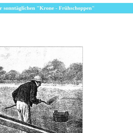
r
sonntäglichen
"Krone - Frühschoppen"