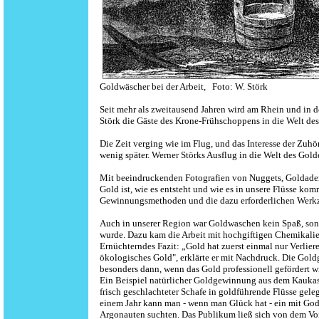
Goldwäscher bei der Arbeit, Foto: W. Störk
Seit mehr als zweitausend Jahren wird am Rhein und in 
Störk die Gäste des Krone-Frühschoppens in die Welt de
Die Zeit verging wie im Flug, und das Interesse der Zuhö
wenig später. Werner Störks Ausflug in die Welt des Gol
Mit beeindruckenden Fotografien von Nuggets, Goldadern 
Gold ist, wie es entsteht und wie es in unsere Flüsse kommt
Gewinnungsmethoden und die dazu erforderlichen Werkzeu
Auch in unserer Region war Goldwaschen kein Spaß, son
wurde. Dazu kam die Arbeit mit hochgiftigen Chemikalie
Ernüchterndes Fazit: „Gold hat zuerst einmal nur Verlier
ökologisches Gold", erklärte er mit Nachdruck. Die Goldg
besonders dann, wenn das Gold professionell gefördert w
Ein Beispiel natürlicher Goldgewinnung aus dem Kaukasu
frisch geschlachteter Schafe in goldführende Flüsse geleg
einem Jahr kann man - wenn man Glück hat - ein mit God
Argonauten suchten. Das Publikum ließ sich von dem Vort