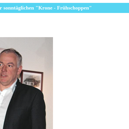
r
sonntäglichen
"Krone - Frühschoppen"