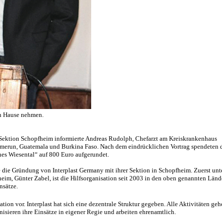
ch Hause nehmen.
t-Sektion Schopfheim informierte Andreas Rudolph, Chefarzt am Kreiskrankenhaus
amerun, Guatemala und Burkina Faso. Nach dem eindrücklichen Vortrag spendeten 
es Wiesental“ auf 800 Euro aufgerundet.
 die Gründung von Interplast Germany mit ihrer Sektion in Schopfheim. Zuerst unt
m, Günter Zabel, ist die Hilfsorganisation seit 2003 in den oben genannten Lände
nsätze.
sation vor. Interplast hat sich eine dezentrale Struktur gegeben. Alle Aktivitäten ge
nisieren ihre Einsätze in eigener Regie und arbeiten ehrenamtlich.