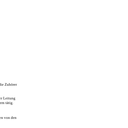
die Zuhörer
er Leitung
rn tätig.
hen von den