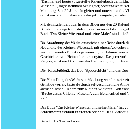
"Das hier und heute vorgestellte Kalenderbuch der Initi
Wiesental", sagte Bernhard Schlageter, Vorstandsvorsit
Maulburg. Seit 20 Jahren begleitet und unterstützt die V
selbstverständlich, dass auch das jetzt vorgelegte Kalen
Mit dem Kalenderbuch, in dem Bilder aus den 20 Kalender
Bernhard Schlageter ausführte, ein Traum in Erfüllung, 
Buch "Das Kleine Wiesental und seine Maler" sind alle 
Die Anordnung der Werke entspricht einer Reise durch d
Nebenorte des Kleinen Wiesentals mit einem Abstecher n
wie unbekannter Künstler gesammelt, mit Informationen z
Geschichten von Heimatdichtern ergänzt. Das jetzt vorli
Region, es ist ein Dokument der Beschäftigung mit Kunst
Die "Knastbrüder2, das Duo "Spootschicht" und das Duo
Die Vorstellung des Werkes in Maulburg war ihrerseits ei
Gemälde vor, ergänzte sie durch zeitgeschichtliche Anm
alemannischen Liedern zum Kleinen Wiesental. Von Santi
"Buebe ussem Chleine Wiesetal", dem Belchenlied und "B
mir".
Das Buch "Das Kleine Wiesental und seine Maler" hat 25
Schreibwaren Schmitt in Steinen oder bei Hans Viardot, 
Bericht: BZ/Heiner Fabry