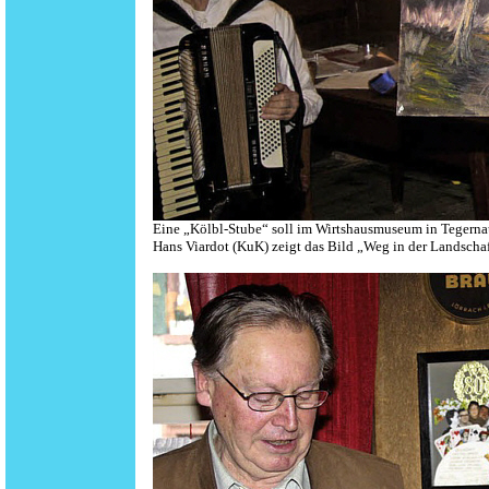
Eine „Kölbl-Stube“ soll im Wirtshausmuseum in Tegernau
Hans Viardot (KuK) zeigt das Bild „Weg in der Landschaf