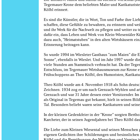
Tegernauer Krone dem beliebten Maler und Karikaturiste
Kölbl erinnert.
Es sind die Künstler, die in Wort, Ton und Farbe ihre 
schaffen, diese Gefühle zu bewahren, zu erinnern und wei
und ihr Werk für die Nachwelt zu pflegen und weiter zu t
dafür ein, dass Leben und Werk von Klein-Wiesentäler K
dazu auch, "Heimatstuben" in den alten Wirtshäusern ein
Erinnerung beitragen kann.
So wurde 1994 im Wiesleter Gasthaus "zum Maien" die Er
Sonne", ebenfalls in Wieslet. Und im Jahr 1997 wurde di
viele Stunden am Stammtisch verbracht hat. Da der Tege
Entschluss, im Tegernauer Wirtshausmuseum zur Krone e
Frühschoppens an Theo Kölbl, den Humoristen, Karikatur
Theo Kölbl wurde am 4. November 1918 als Sohn deutsche
Zeichnen. 1934 zog er um nach Grenzach-Wyhlen und ar
Grenzach und war 31 Jahre dessen erster Vorsitzender. Im
als Original in Tegernau gut bekannt, hielt in seinen Bil
Tal. Besonders beliebt waren seine Karikaturen und seine
In der kleinen Gedenkfeier in der "Krone" sorgten Bert
Karcheter, der in seinen Jugendjahren bei Theo Kölbl da
Die Liebe zum Kleinen Wiesental und seinen Menschen gri
eigenen Gedichten ihre Schilderungen und besinnlichen 
Kölbl und die Bemühungen der Menschen und Vereine im