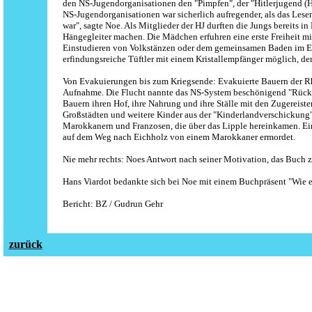
den NS-Jugendorganisationen den "Pimpfen", der "Hitlerjugend (H
NS-Jugendorganisationen war sicherlich aufregender, als das Lese
war", sagte Noe. Als Mitglieder der HJ durften die Jungs bereits 
Hängegleiter machen. Die Mädchen erfuhren eine erste Freiheit mi
Einstudieren von Volkstänzen oder dem gemeinsamen Baden im Eie
erfindungsreiche Tüftler mit einem Kristallempfänger möglich, der
Von Evakuierungen bis zum Kriegsende: Evakuierte Bauern der Rhe
Aufnahme. Die Flucht nannte das NS-System beschönigend "Rückfüh
Bauern ihren Hof, ihre Nahrung und ihre Ställe mit den Zugereis
Großstädten und weitere Kinder aus der "Kinderlandverschickung"
Marokkanern und Franzosen, die über das Lipple hereinkamen. Ei
auf dem Weg nach Eichholz von einem Marokkaner ermordet.
Nie mehr rechts: Noes Antwort nach seiner Motivation, das Buch zu
Hans Viardot bedankte sich bei Noe mit einem Buchpräsent "Wie e
Bericht: BZ / Gudrun Gehr
zurück