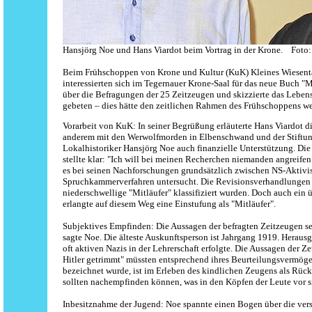
Hansjörg Noe und Hans Viardot beim Vortrag in der Krone.
Foto:
Beim Frühschoppen von Krone und Kultur (KuK) Kleines Wiesenta
interessierten sich im Tegernauer Krone-Saal für das neue Buch "
über die Befragungen der 25 Zeitzeugen und skizzierte das Leben
gebeten – dies hätte den zeitlichen Rahmen des Frühschoppens we
Vorarbeit von KuK: In seiner Begrüßung erläuterte Hans Viardot 
anderem mit den Werwolfmorden in Elbenschwand und der Stiftung
Lokalhistoriker Hansjörg Noe auch finanzielle Unterstützung. Di
stellte klar: "Ich will bei meinen Recherchen niemanden angreifen
es bei seinen Nachforschungen grundsätzlich zwischen NS-Aktivist
Spruchkammerverfahren untersucht. Die Revisionsverhandlungen zo
niederschwellige "Mitläufer" klassifiziert wurden. Doch auch ei
erlangte auf diesem Weg eine Einstufung als "Mitläufer".
Subjektives Empfinden: Die Aussagen der befragten Zeitzeugen se
sagte Noe. Die älteste Auskunftsperson ist Jahrgang 1919. Herausge
oft aktiven Nazis in der Lehrerschaft erfolgte. Die Aussagen der Z
Hitler getrimmt" müssten entsprechend ihres Beurteilungsvermöge
bezeichnet wurde, ist im Erleben des kindlichen Zeugens als Rüc
sollten nachempfinden können, was in den Köpfen der Leute vor s
Inbesitznahme der Jugend: Noe spannte einen Bogen über die vers