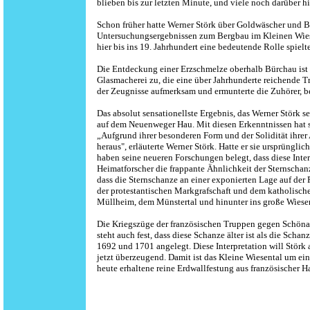
blieben bis zur letzten Minute, und viele noch darüber h
Schon früher hatte Werner Störk über Goldwäscher und Ber
Untersuchungsergebnissen zum Bergbau im Kleinen Wiesen
hier bis ins 19. Jahrhundert eine bedeutende Rolle spielte
Die Entdeckung einer Erzschmelze oberhalb Bürchau ist
Glasmacherei zu, die eine über Jahrhunderte reichende 
der Zeugnisse aufmerksam und ermunterte die Zuhörer, b
Das absolut sensationellste Ergebnis, das Werner Störk
auf dem Neuenweger Hau. Mit diesen Erkenntnissen hat si
„Aufgrund ihrer besonderen Form und der Solidität ihre
heraus", erläuterte Werner Störk. Hatte er sie ursprüngl
haben seine neueren Forschungen belegt, dass diese Interp
Heimatforscher die frappante Ähnlichkeit der Sternscha
dass die Sternschanze an einer exponierten Lage auf de
der protestantischen Markgrafschaft und dem katholische
Müllheim, dem Münstertal und hinunter ins große Wiesen
Die Kriegszüge der französischen Truppen gegen Schöna
steht auch fest, dass diese Schanze älter ist als die Sch
1692 und 1701 angelegt. Diese Interpretation will Störk a
jetzt überzeugend. Damit ist das Kleine Wiesental um eine
heute erhaltene reine Erdwallfestung aus französischer H