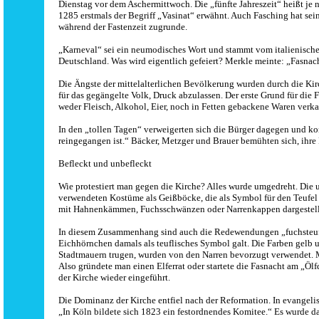
Dienstag vor dem Aschermittwoch. Die „fünfte Jahreszeit“ heißt je
1285 erstmals der Begriff „Vasinat“ erwähnt. Auch Fasching hat se
während der Fastenzeit zugrunde.
„Karneval“ sei ein neumodisches Wort und stammt vom italienisch
Deutschland. Was wird eigentlich gefeiert? Merkle meinte: „Fasnacht
Die Ängste der mittelalterlichen Bevölkerung wurden durch die Kirc
für das gegängelte Volk, Druck abzulassen. Der erste Grund für die
weder Fleisch, Alkohol, Eier, noch in Fetten gebackene Waren verka
In den „tollen Tagen“ verweigerten sich die Bürger dagegen und ko
reingegangen ist.“ Bäcker, Metzger und Brauer bemühten sich, ihre
Befleckt und unbefleckt
Wie protestiert man gegen die Kirche? Alles wurde umgedreht. Die 
verwendeten Kostüme als Geißböcke, die als Symbol für den Teufel
mit Hahnenkämmen, Fuchsschwänzen oder Narrenkappen dargestellt.
In diesem Zusammenhang sind auch die Redewendungen „fuchsteufels
Eichhörnchen damals als teuflisches Symbol galt. Die Farben gelb u
Stadtmauern trugen, wurden von den Narren bevorzugt verwendet. Mer
Also gründete man einen Elferrat oder startete die Fasnacht am „Öl
der Kirche wieder eingeführt.
Die Dominanz der Kirche entfiel nach der Reformation. In evangelis
„In Köln bildete sich 1823 ein festordnendes Komitee.“ Es wurde da