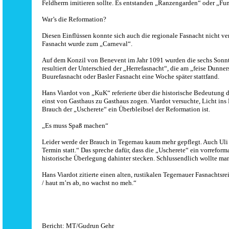
Feldherrn imitieren sollte. Es entstanden „Ranzengarden“ oder „F
War’s die Reformation?
Diesen Einflüssen konnte sich auch die regionale Fasnacht nicht v
Fasnacht wurde zum „Carneval“.
Auf dem Konzil von Benevent im Jahr 1091 wurden die sechs Sonntag
resultiert der Unterschied der „Herrefasnacht“, die am „feise Dunn
Buurefasnacht oder Basler Fasnacht eine Woche später stattfand.
Hans Viardot von „KuK“ referierte über die historische Bedeutung d
einst von Gasthaus zu Gasthaus zogen. Viardot versuchte, Licht ins
Brauch der „Uscherete“ ein Überbleibsel der Reformation ist.
„Es muss Spaß machen“
Leider werde der Brauch in Tegernau kaum mehr gepflegt. Auch Uli M
Termin statt.“ Das spreche dafür, dass die „Uscherete“ ein vorrefor
historische Überlegung dahinter stecken. Schlussendlich wollte ma
Hans Viardot zitierte einen alten, rustikalen Tegernauer Fasnachtsr
/ haut m’rs ab, no wachst no meh.“
Bericht: MT/
Gudrun Gehr