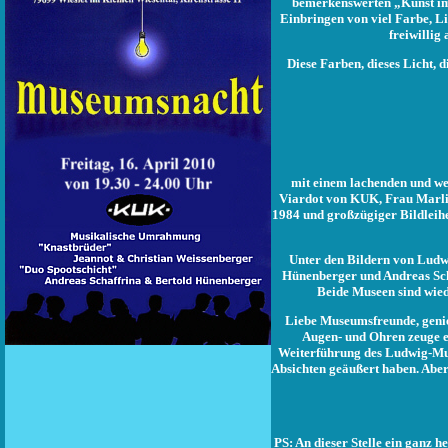
bemerkenswerten „Kunst im 
Einbringen von viel Farbe, L
freiwilli
Diese Farben, dieses Licht, 
mit einem lachenden und we
Viardot von KUK, Frau Marlie
1984 und großzügiger Bildlei
Unter den Bildern von Ludwi
Hünenberger und Andreas Sch
Beide Museen sind wied
Liebe Museumsfreunde, genie
Augen- und Ohren zeuge e
Weiterführung des Ludwig-Mus
Absichten geäußert haben. Aber
PS: An dieser Stelle ein ganz