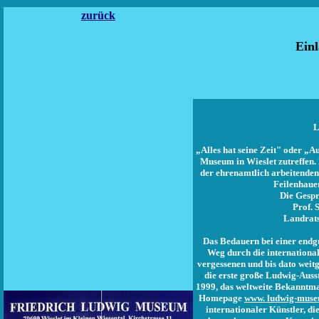
zurück
Ein
L
„Alles hat seine Zeit" oder 
Museum in Wieslet zutreffen.
der ehrenamtlich arbeitenden
Feilenhaue
Die Gespr
Prof. 
Landrats
Das Bedauern bei einer endg
Weg durch die internationa
vergessenen und bis dato wei
die erste große Ludwig-Auss
1999, das weltweite Bekanntma
Homepage
www. ludwig-muse
internationaler Künstler, d