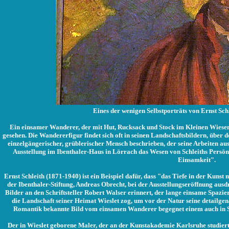
Eines der wenigen Selbstporträts von Ernst Sch
Ein einsamer Wanderer, der mit Hut, Rucksack und Stock im Kleinen Wiesenta
gesehen. Die Wandererfigur findet sich oft in seinen Landschaftsbildern, über d
einzelgängerischer, grüblerischer Mensch beschrieben, der seine Arbeiten aus 
Ausstellung im Ibenthaler-Haus in Lörrach das Wesen von Schleiths Persön
Einsamkeit".
Ernst Schleith (1871-1940) ist ein Beispiel dafür, dass "das Tiefe in der Kuns
der Ibenthaler-Stiftung, Andreas Obrecht, bei der Ausstellungseröffnung ausdr
Bilder an den Schriftsteller Robert Walser erinnert, der lange einsame Spazier
die Landschaft seiner Heimat Wieslet zog, um vor der Natur seine detailgena
Romantik bekannte Bild vom einsamen Wanderer begegnet einem auch in Schl
Der in Wieslet geborene Maler, der an der Kunstakademie Karlsruhe studiert