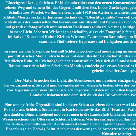
"Unzeitgemäßer" geblieben. Er blieb unberührt von den neuen Kunsttendenze
seinem Weg und seinem Stil des Gegenständlichen fest. In der Zurückgezoge
Schulhauses Wieslet, wo ihm die Gemeinde 1919 ein Atelier einrichtete, u
Schleith Meisterwerke. Er hat seine Technik der "Bleistiftgemälde" vervollk
Schleith aus der materiellen Not heraus nur mit Bleistift auf Papier an Licht-
und geradezu fotografisch anmutendem Realismus zauberte, vermag heutige Be
bessere Licht-Schatten-Wirkungen geschaffen, als es ein Fotograf je ferti
Initiative "Kunst und Kultur Kleines Wiesental", aus deren Sammlung im S
stammen. Fünf weitere Exponate sind Leihgaben aus d
In einer wahren Sisyphosarbeit saß Schleith wochen- und monatelang an einem 
pointillistischer Manier strichelte er mit dem Bleistift Landschaftsbilder a
friedlichen Ruhe, der Weltabgekehrtheit ausstrahlen. Wer sich die Landschaf
Bäume unter dem fahlen Schein des Mondes, entdeckt gar etwas Surreales i
geheimnisvoller Atmosph
Der Maler brauchte das Licht, die Abendsonne, um in seiner einzigartig
hervorzuzaubern. So steht man bewundernd vor diesen Arbeiten, etwa der bis i
von Tegernau oder dem Bild von Niedertegernau mit den im Schatten lieg
Landschaftsformen und dem sich durch das Tal windenden We
Nur wenige frühe Ölgemälde sind in dieser Schau zu sehen: darunter zwei kla
Porträts aus Schleiths Studienzeit in Karlsruhe sowie das Bild "Frau am Wald
den dunklen Bäumen stehend und versonnen in die Landschaft blickend, hat e
Wesen erscheint des Öfteren in Schleiths Bildern. Wie herausragend brillant di
die frühen, ebenfalls aus der Akademiezeit stammenden "Totenmasken" und d
Ehrenbürgerin Hedwig Salm. Auch eines der wenigen Selbstporträts bereichert
Künstler würdigt.