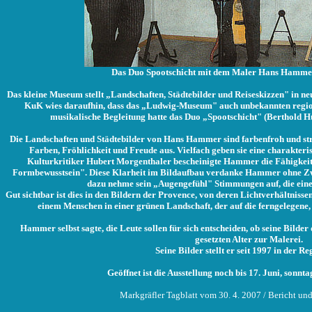
Das Duo Spootschicht mit dem Maler Hans Hammer
Das kleine Museum stellt „Landschaften, Städtebilder und Reiseskizzen" in n
KuK wies daraufhin, dass das „Ludwig-Museum" auch unbekannten regiona
musikalische Begleitung hatte das Duo „Spootschicht" (Berthold 
Die Landschaften und Städtebilder von Hans Hammer sind farbenfroh und st
Farben, Fröhlichkeit und Freude aus. Vielfach geben sie eine charakter
Kulturkritiker Hubert Morgenthaler bescheinigte Hammer die Fähigkeit
Formbewusstsein". Diese Klarheit im Bildaufbau verdanke Hammer ohne Zwe
dazu nehme sein „Augengefühl" Stimmungen auf, die ein
Gut sichtbar ist dies in den Bildern der Provence, von deren Lichtverhältniss
einem Menschen in einer grünen Landschaft, der auf die ferngelegene,
Hammer selbst sagte, die Leute sollen für sich entscheiden, ob seine Bilder
gesetzten Alter zur Malerei.
Seine Bilder stellt er seit 1997 in der Re
Geöffnet ist die Ausstellung noch bis 17. Juni, sonnta
Markgräfler Tagblatt vom 30. 4. 2007 / Bericht un