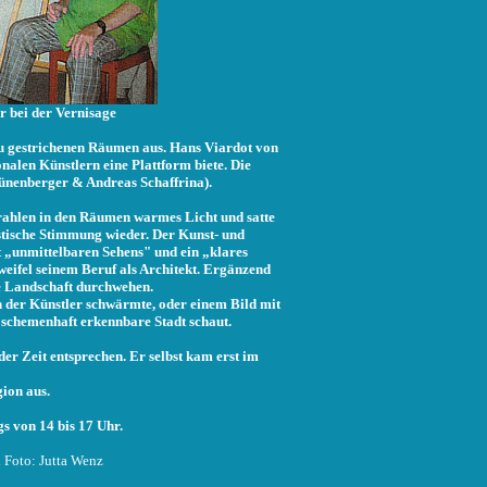
 bei der Vernisage
eu gestrichenen Räumen aus. Hans Viardot von
len Künstlern eine Plattform biete. Die
Hünenberger & Andreas Schaffrina).
rahlen in den Räumen warmes Licht und satte
istische Stimmung wieder. Der Kunst- und
 „unmittelbaren Sehens" und ein „klares
ifel seinem Beruf als Architekt. Ergänzend
e Landschaft durchwehen.
en der Künstler schwärmte, oder einem Bild mit
 schemenhaft erkennbare Stadt schaut.
 der Zeit entsprechen. Er selbst kam erst im
gion aus.
gs von 14 bis 17 Uhr.
d Foto: Jutta Wenz