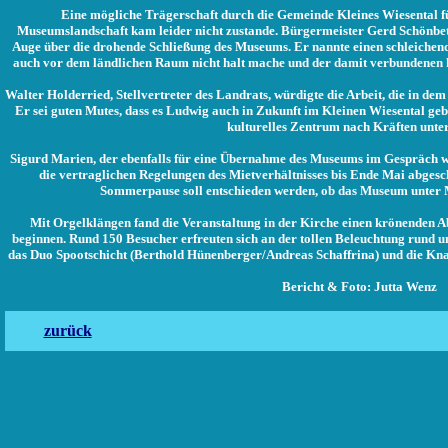
Eine mögliche Trägerschaft durch die Gemeinde Kleines Wiesental fü
Museumslandschaft kam leider nicht zustande. Bürgermeister Gerd Schönbe
Auge über die drohende Schließung des Museums. Er nannte einen schleichende
auch vor dem ländlichen Raum nicht halt mache und der damit verbundenen 
Walter Holderried, Stellvertreter des Landrats, würdigte die Arbeit, die in de
Er sei guten Mutes, dass es Ludwig auch in Zukunft im Kleinen Wiesental ge
kulturelles Zentrum nach Kräften unter
Sigurd Marien, der ebenfalls für eine Übernahme des Museums im Gespräch war
die vertraglichen Regelungen des Mietverhältnisses bis Ende Mai abgesc
Sommerpause soll entschieden werden, ob das Museum unter M
Mit Orgelklängen fand die Veranstaltung in der Kirche einen krönenden 
beginnen. Rund 150 Besucher erfreuten sich an der tollen Beleuchtung rund u
das Duo Spootschicht (Berthold Hünenberger/Andreas Schaffrina) und die Kn
Bericht &
Foto: Jutta Wenz
zurück