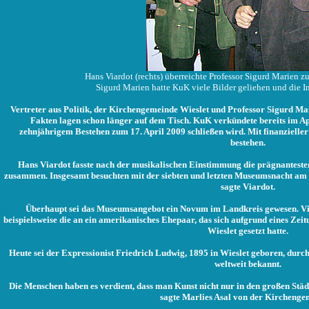
Hans Viardot (rechts) überreichte Professor Sigurd Marien 
Sigurd Marien hatte KuK viele Bilder geliehen und die Init
Vertreter aus Politik, der Kirchengemeinde Wieslet und Professor Sigurd Mar
Fakten lagen schon länger auf dem Tisch. KuK verkündete bereits im 
zehnjährigem Bestehen zum 17. April 2009 schließen wird. Mit finanzielle
bestehen.
Hans Viardot fasste nach der musikalischen Einstimmung die prägnanteste
zusammen. Insgesamt besuchten mit der siebten und letzten Museumsnacht am 
sagte Viardot.
Überhaupt sei das Museumsangebot ein Novum im Landkreis gewesen. Vi
beispielsweise die an ein amerikanisches Ehepaar, das sich aufgrund eines Zei
Wieslet gesetzt hatte.
Heute sei der Expressionist Friedrich Ludwig, 1895 in Wieslet geboren, du
weltweit bekannt.
Die Menschen haben es verdient, dass man Kunst nicht nur in den großen Stä
sagte Marlies Asal von der Kirchenge