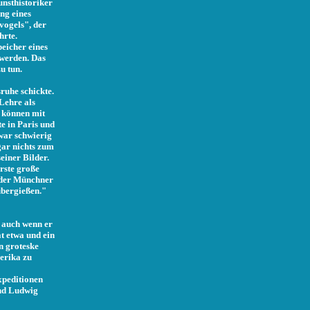
nsthistoriker
ng eines
vogels", der
hrte.
peicher eines
 werden. Das
u tun.
ruhe schickte.
 Lehre als
n können mit
te in Paris und
war schwierig
gar nichts zum
einer Bilder.
rste große
h der Münchner
übergießen."
.
, auch wenn er
t etwa und ein
n groteske
erika zu
xpeditionen
und Ludwig