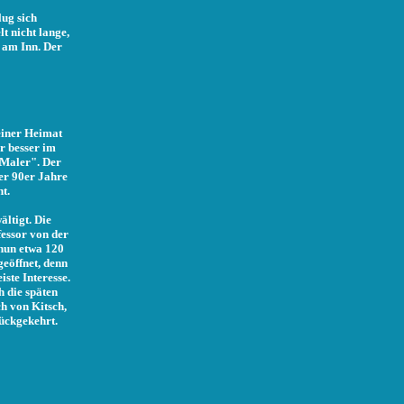
lug sich
t nicht lange,
 am Inn. Der
einer Heimat
r besser im
Maler". Der
er 90er Jahre
t.
ltigt. Die
essor von der
nun etwa 120
eöffnet, denn
ste Interesse.
 die späten
h von Kitsch,
rückgekehrt.