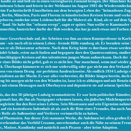
aufte sie und ließ sie in einen vorzeigbaren Zustand bringen. Der Münchner Ku
obenen Schatz und feierte in der Weltkunst im August 1985 die Wiederentdecku
eine Fachzeitschrift Einzelheiten aus dem bewegten Leben des "heimatlosen Zug
, Berlin, München, Paris und Florenz in künstlerischen Kreisen lernte und verke
eboren, entdeckte seine Leidenschaft für die Malerei als Kind, als er auf dem S
nd. Sie habe ihn "seltsam erregt", sagte er später. Nun wollte er Kunstmaler
. Immerhin, Anstreicher durfte der Bub werden, das hat ja auch etwas mit Farben z
eimer Gewerbeschule auf, der Arbeiten von ihm an einen Kunstprofessor in Karls
nte - wie noch oft in seinem Leben - fremde Hilfe rundweg ab. Er beendete seine
 wo er als Dekorateur arbeitete. Nach dem Krieg hätte es durchaus etwas werde
del-Schule, reiste nach Italien und begegnete dort den Quattrocentisten, studier
inschlägigen Kreisen auf den talentierten jungen Mann aufmerksam. Doch der 
 eines Bildes nicht gefiel, gab er es nicht her. Nur manchmal, wenn mal wieder 
k. Überhaupt kümmerte er sich nur widerwillig oder gar nicht um den Verkauf s
sessen von einem Drang zur perfekten Ausdrucksweise. Als endlich 1934 Ludwigs e
zialisten an der Macht. Es war alles vorbereitet, die Bilder hingen bereits, doc
 bis morgen nicht von den Wänden ist, lasse ich es abhängen und mit Benzin 
s mit einem Heuwagen nach Oberbayern und deponierte sie auf seinem Speicher
is, das den
38-jährigen Ludwig traumatisierte. Er war kein politischer Künstler
emalt hat, die ihn als Nazigegner erkennen lassen, ein jüdisches Mädchenporträ
 begleitete ihn den Rest seines Lebens. Sein Misstrauen und sein Eigensinn nahme
uf ein kostenlosen Aufenthalt ab als auch die Bitte eines Freundes, ihn nach Am
e Rolle als Außenseiter und Verlierer verinnerlicht zu haben.
d Phantasien. Aus dieser Zeit stammen Werke, die Anlehnen bei allen großen E
 Unverkennbar das Vorbild Cezanne, unverkennbar auch die Nähe zu seinem Fre
 Matisse, Kandinsky und natürlich auch Picasso - aber keine Adaption.