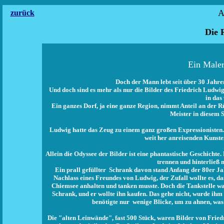
A
zurück
Die 
Ein Maler
Doch der Mann lebt seit über 30 Jahre
Und doch sind es mehr als nur die Bilder des Friedrich Ludwig
in das
Ein ganzes Dorf, ja eine ganze Region, nimmt Anteil an der 
Meister in diesem 
Ludwig hatte das Zeug zu einem ganz großen Expressionisten.
weit her anreisenden Kunst
Allein die Odyssee der Bilder ist eine phantastische Geschichte
trennen und hinterließ
Ein prall gefüllter Schrank davon stand Anfang der 80er J
Nachlass eines Freundes von Ludwig, der Zufall wollte es, 
Chiemsee anhalten und tanken musste. Doch die Tankstelle war
Schrank, und er wollte ihn kaufen. Das gehe nicht, wurde ih
benötigte nur wenige Blicke, um zu ahnen, was 
Die "alten Leinwände", fast 500 Stück, waren Bilder von Fried