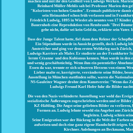
machen und mit ihr den Großteil von Ludwigs Werken. Marien k
Reinhard Müller-Mehlis sah bei Professor Marien den geh
"Koloristen von hohen Gnaden". Erstmals publizierte damit 
sein Heimatdorf schon früh verlassen und in Frankfurt
Friedrich Ludwig, 1895 in Wieslet als neuntes von 17 Kinder g
Bauernhofs eine Reproduktion von Rembrands "Drei Bäume" fa
gehe nicht, dafür sei kein Geld da, erklärte sein Vater
Dass der Junge Talent hatte, fiel dann dem Rektor der Schopfh
Ein Stipendium wurde in Aussicht gestellt, doch Ludwig leh
Anstreicher und ging vor dem ersten Weltkrieg nach Zürich,
Ludwigs Karriere als Maler. Er studierte an der Frankfurter Stä
lernte Cézanne und den Kubismus kennen. Man wurde in den e
und wenig geschäftstüchtig. Wenn ihm ein potentieller Abnehmer
Essen da war, trennte er sich schweren Herzens von einem Wer
Lieber malte er, korrigierte, verränderte seine Bilder, be
Ausstellung in München stattfinden sollte, waren die Nationalso
NS-Gauleiter Wagner drohte dem Kunstverein: "Wenn das Zeug
Ludwigs Freund Karl Hofer fuhr die Bilder nacht
Die von den Nazis verhinderte Ausstellung war wohl das Ereign
sozialistische Äußerungen zugeschrieben werden und er Bilder g
KZ-Häftling. Die Angst seine geliebten Bilder zu verlieren,
Formen an. Ludwig lehnte sowohl ein Angebot aus Zürich a
begleiten. Ludwig schien sein
Seine Emigration war der Rückzug in die Welt der Farben un
aufweisen und doch eine ganz eigene Handschrift zeigen.
Kirchner. Anlehungen an Beckmann, Marc,