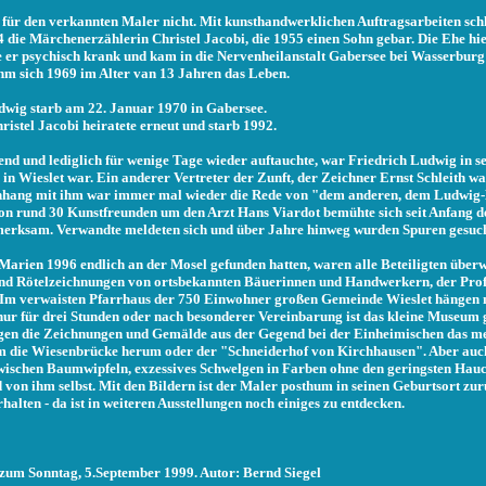
für den verkannten Maler nicht. Mit kunsthandwerklichen Auftragsarbeiten sch
 die Märchenerzählerin Christel Jacobi, die 1955 einen Sohn gebar. Die Ehe hiel
 er psychisch krank und kam in die Nervenheilanstalt Gabersee bei Wasserburg
m sich 1969 im Alter van 13 Jahren das Leben.
dwig starb am 22. Januar 1970 in Gabersee.
istel Jacobi heiratete erneut und starb 1992.
end und lediglich für wenige Tage wieder auftauchte, war Friedrich Ludwig in s
in Wieslet war. Ein anderer Vertreter der Zunft, der Zeichner Ernst Schleith wa
nhang mit ihm war immer mal wieder die Rede von "dem anderen, dem Ludwig-
 von rund 30 Kunstfreunden um den Arzt Hans Viardot bemühte sich seit Anfang d
merksam. Verwandte meldeten sich und über Jahre hinweg wurden Spuren gesuch
Marien 1996 endlich an der Mosel gefunden hatten, waren alle Beteiligten überwä
nd Rötelzeichnungen von ortsbekannten Bäuerinnen und Handwerkern, der Prof
. Im verwaisten Pfarrhaus der 750 Einwohner großen Gemeinde Wieslet hängen 
r für drei Stunden oder nach besonderer Vereinbarung ist das kleine Museum g
egen die Zeichnungen und Gemälde aus der Gegend bei der Einheimischen das mei
um die Wiesenbrücke herum oder der "Schneiderhof von Kirchhausen". Aber auch
wischen Baumwipfeln, exzessives Schwelgen in Farben ohne den geringsten Hauc
 von ihm selbst. Mit den Bildern ist der Maler posthum in seinen Geburtsort zu
halten - da ist in weiteren Ausstellungen noch einiges zu entdecken.
zum Sonntag, 5.September 1999. Autor: Bernd Siegel