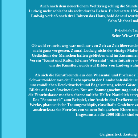
Auch nach dem neuerlichem Weltkrieg schlug die Stunde 
Ludwig mehr schlecht als recht durchs Leben. Er heiratete 1954
Ludwig verließ nach drei Jahren das Haus, bald darauf wurde
Sohn Michael nah
Friedrich Lu
Seine Witwe Chr
Ob wohl er meist weg war und nur von Zeit zu Zeit überrasch
nicht ganz vergessen. Zumal Ludwig nicht der einzige Maler 
Gedächtnis der Menschen haften geblieben und im Zusamme
Verein "Kunst und Kultur Kleines Wiesental", eine Initiative
um die Künstler, wurde auf Bilder von Ludwig auf
Als sich die Kunstfreunde aus den Wiesental und Professor 
Schwarzwälder von der Farbenpracht der Landschaftsbilder u
unermüdlichen Detektivarbeit und Begeisterung seiner Gäste
Bilder auf zwei Stockwerken. Nur am Sonntagnachmittag und nu
die Eintrittskasse machen ehrenamtliche Helfer. Natürlich err
Das "Sonneneck" zum Beispiel, eine Ansicht des Dorfkerns 
Werke, phantastische Traumgeschöpfe, rätselhafte Gesichter z
ausdrucksstarke Porträts von seinem Sohn, seinen Eltern und
Insgesamt an die 2000 Bilder sind er
Originaltext:
Zeitung 