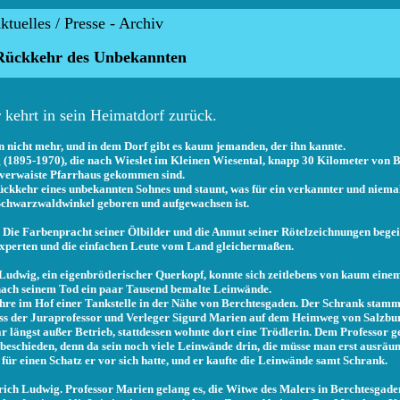
ktuelles / Presse - Archiv
Rückkehr des Unbekannten
 kehrt in sein Heimatdorf zurück.
n nicht mehr, und in dem Dorf gibt es kaum jemanden, der ihn kannte.
 (1895-1970), die nach Wieslet im Kleinen Wiesental, knapp 30 Kilometer von Ba
 verwaiste Pfarrhaus gekommen sind.
Rückkehr eines unbekannten Sohnes und staunt, was für ein verkannter und niema
Schwarzwaldwinkel geboren und aufgewachsen ist.
 Die Farbenpracht seiner Ölbilder und die Anmut seiner Rötelzeichnungen begei
experten und die einfachen Leute vom Land gleichermaßen.
. Ludwig, ein eigenbrötlerischer Querkopf, konnte sich zeitlebens von kaum eine
 nach seinem Tod ein paar Tausend bemalte Leinwände.
ahre im Hof einer Tankstelle in der Nähe von Berchtesgaden. Der Schrank stam
dass der Juraprofessor und Verleger Sigurd Marien auf dem Heimweg von Salzbu
 längst außer Betrieb, stattdessen wohnte dort eine Trödlerin. Dem Professor gef
m beschieden, denn da sein noch viele Leinwände drin, die müsse man erst ausrä
für einen Schatz er vor sich hatte, und er kaufte die Leinwände samt Schrank.
rich Ludwig. Professor Marien gelang es, die Witwe des Malers in Berchtesgade