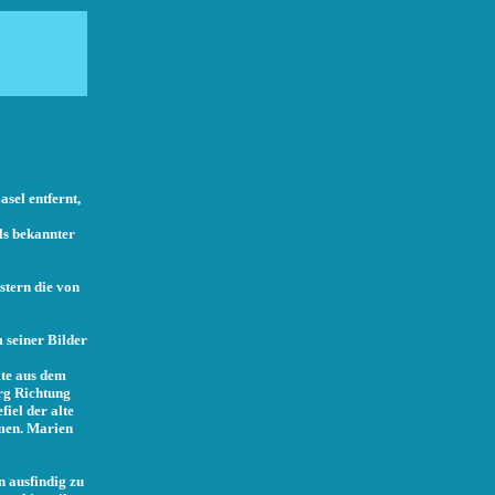
sel entfernt,
ls bekannter
stern die von
m seiner Bilder
mte aus dem
rg Richtung
iel der alte
umen. Marien
n ausfindig zu