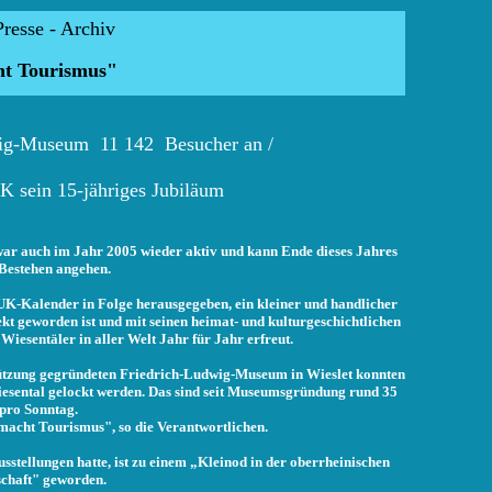
Presse - Archiv
t Tourismus"
wig-Museum 11 142 Besucher an /
K sein 15-jähriges Jubiläum
war auch im Jahr 2005 wieder aktiv und kann Ende dieses Jahres
 Bestehen angehen.
UK-Kalender in Folge herausgegeben, ein kleiner und handlicher
 geworden ist und mit seinen heimat- und kulturgeschicht
lichen
iesentäler in aller Welt Jahr für Jahr erfreut.
stützung gegründeten Friedrich-Ludwig-Museum in Wieslet konnten
Wiesental gelockt werden. Das sind seit Museumsgründung rund 35
pro Sonntag.
acht Tourismus", so die Verantwortlichen.
stellungen hatte, ist zu einem „Kleinod in der oberrheinischen
chaft" geworden.