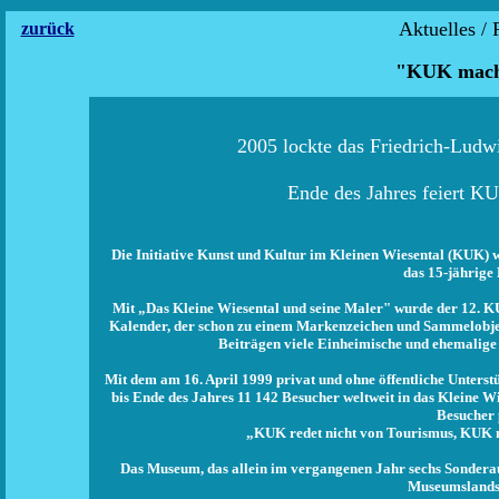
Aktuelles / 
zurück
"KUK mach
2005 lockte das Friedrich-Lud
Ende des Jahres feiert KU
Die Initiative Kunst und Kultur im Kleinen Wiesental (KUK) 
das 15-jährige
Mit „Das Kleine Wiesental und seine Maler" wurde der 12. K
Kalender, der schon zu einem Markenzeichen und Sammelobjekt
Beiträgen viele Einheimische und ehemalige W
Mit dem am 16. April 1999 privat und ohne öffentliche Unter
bis Ende des Jahres 11 142 Besucher weltweit in das Kleine 
Besucher 
„KUK redet nicht von Tourismus, KUK m
Das Museum, das allein im vergangenen Jahr sechs Sonderaus
Museumslands