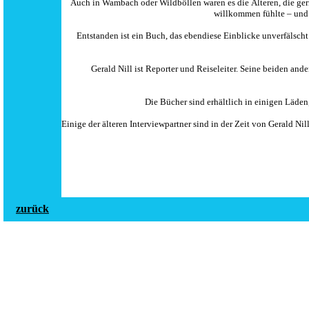
Auch in Wambach oder Wildböllen waren es die Älteren, die gerne
willkommen fühlte – und g
Entstanden ist ein Buch, das ebendiese Einblicke unverfälscht
Gerald Nill ist Reporter und Reiseleiter. Seine beiden a
Die Bücher sind erhältlich in einigen Läde
Einige der älteren Interviewpartner sind in der Zeit von Gerald N
zurück