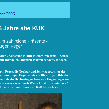
 Aktuell
ber 2006
5 Jahre alte KUK
äum zahlreiche Präsente -
 Eugen Feger
ative „Kunst und Kultur Kleines Wiesental" wurde
 nur mit vielen lobenden Worten bedacht, sondern
rin Feger, die Tochter und Schwiegertochter des
r von Eugen Feger sowie ein Bleistiftgemälde des
inerzeit ein Hochzeitsgeschenk von Eugen Feger an
 nun zurückkehrt nach Wieslet in die „Schatztruhe"
, die nun die Sammlung von KuK bereichern.