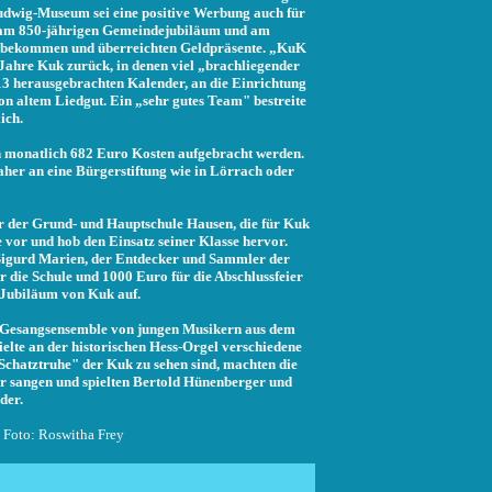
dwig-Museum sei eine positive Werbung auch für
h am 850-jährigen Gemeindejubiläum und am
en bekommen und überreichten Geldpräsente. „KuK
5 Jahre Kuk zurück, in denen viel „brachliegender
 13 herausgebrachten Kalender, an die Einrichtung
 altem Liedgut. Ein „sehr gutes Team" bestreite
ich.
n monatlich 682 Euro Kosten aufgebracht werden.
aher an eine Bürgerstiftung wie in Lörrach oder
 der Grund- und Hauptschule Hausen, die für Kuk
e vor und hob den Einsatz seiner Klasse hervor.
 Sigurd Marien, der Entdecker und Sammler der
ür die Schule und 1000 Euro für die Abschlussfeier
m Jubiläum von Kuk auf.
n Gesangsensemble von jungen Musikern aus dem
lte an der historischen Hess-Orgel verschiedene
Schatztruhe" der Kuk zu sehen sind, machten die
er sangen und spielten Bertold Hünenberger und
der.
 Foto: Roswitha Frey