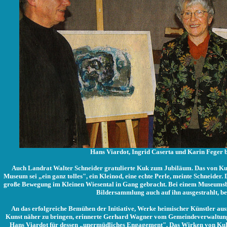
Hans Viardot, Ingrid Caserta und Karin Feger 
Auch Landrat Walter Schneider gratulierte Kuk zum Jubiläum. Das von Ku
Museum sei „ein ganz tolles", ein Kleinod, eine echte Perle, meinte Schneider. 
große Bewegung im Kleinen Wiesental in Gang gebracht. Bei einem Museumsbe
Bildersammlung auch auf ihn ausgestrahlt, be
An das erfolgreiche Bemühen der Initiative, Werke heimischer Künstler au
Kunst näher zu bringen, erinnerte Gerhard Wagner vom Gemeindeverwaltung
Hans Viardot für dessen „unermüdliches Engagement". Das Wirken von KuK