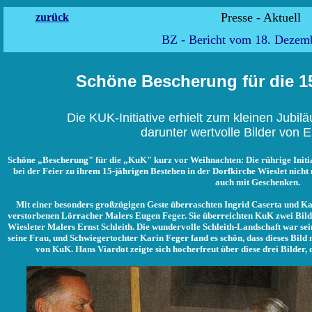
Presse -
zurück
BZ - Bericht vom 18. Dezem
Schöne Bescherung für die 1
Die KUK-Initiative erhielt zum kleinen Jubil
darunter wertvolle Bilder von
Schöne „Bescherung" für die „KuK" kurz vor Weihnachten: Die rührige Initi
bei der Feier zu ihrem 15-jährigen Bestehen in der Dorfkirche Wieslet nicht
auch mit Geschenken.
Mit einer besonders großzügigen Geste überraschten Ingrid Caserta und Ka
verstorbenen Lörracher Malers Eugen Feger. Sie überreichten KuK zwei Bilde
Wiesleter Malers Ernst Schleith. Die wundervolle Schleith-Landschaft war se
seine Frau, und Schwiegertochter Karin Feger fand es schön, dass dieses Bild
von KuK. Hans Viardot zeigte sich hocherfreut über diese drei Bilder