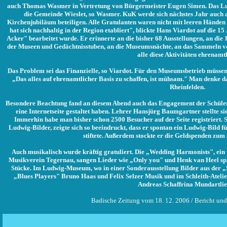
auch Thomas Wasmer in Vertretung von Bürgermeister Eugen Simen. Das Lu
die Gemeinde Wieslet, so Wasmer. KuK werde sich nächstes Jahr auc
Kirchenjubiläum beteiligen. Alle Gratulanten waren nicht mit leeren Händ
hat sich nachhaltig in der Region etabliert", blickte Hans Viardot auf die 1
Acker" bearbeitet wurde. Er erinnerte an die bisher 68 Ausstellungen, an die
der Museen und Gedächtnisstuben, an die Museumsnächte, an das Sammeln von
alle diese Aktivitäten ehrenamtl
Das Problem sei das Finanzielle, so Viardot. Für den Museumsbetrieb müsse
„Das alles auf ehrenamtlicher Basis zu schaffen, ist mühsam." Man denke d
Rheinfelden.
Besondere Beachtung fand an diesem Abend auch das Engagement der Schüler
eine Internetseite gestaltet haben. Lehrer Hansjürg Baumgartner stellte si
Immerhin habe man bisher schon 2500 Besucher auf der Seite registriert.
Ludwig-Bilder, zeigte sich so beeindruckt, dass er spontan ein Ludwig-Bild f
stiftete. Außerdem stockte er die Geldspenden zu
Auch musikalisch wurde kräftig gratuliert. Die „Wedding Harmonists", ei
Musikverein Tegernau, sangen Lieder wie „Only you" und Henk van Heel spie
Stücke. Im Ludwig-Museum, wo in einer Sonderausstellung Bilder aus der „
„Blues Players" Bruno Haas und Felix Selzer Musik und im Schleith-Ateli
Andreas Schaffrina Mundartlie
Badische Zeitung vom 18. 12. 2006 / Bericht und