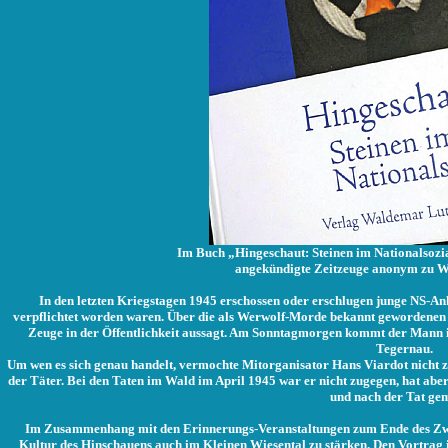
Im Buch „Hingeschaut: Steinen im Nationalsozi
angekündigte Zeitzeuge anonym zu Wo
In den letzten Kriegstagen 1945 erschossen oder erschlugen junge NS-A
verpflichtet worden waren. Über die als Werwolf-Morde bekannt gewordenen Ve
Zeuge in der Öffentlichkeit aussagt. Am Sonntagmorgen kommt der Mann
Tegernau.
Um wen es sich genau handelt, vermochte Mitorganisator Hans Viardot nicht 
der Täter. Bei den Taten im Wald im April 1945 war er nicht zugegen, hat ab
und nach der Tat ge
Im Zusammenhang mit den Erinnerungs-Veranstaltungen zum Ende des Zwei
Kultur des Hinschauens auch im Kleinen Wiesental zu stärken. Den Vortra