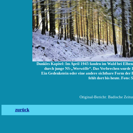
Dunkles Kapitel: Im April 1945 fanden im Wald bei Elbe
durch junge NS-„Werwölfe“. Das Verbrechen wurde 19
Ein Gedenkstein oder eine andere sichtbare Form der 
fehlt dort bis heute. Foto: 
Original-Bericht: Badische Zeitu
zurück