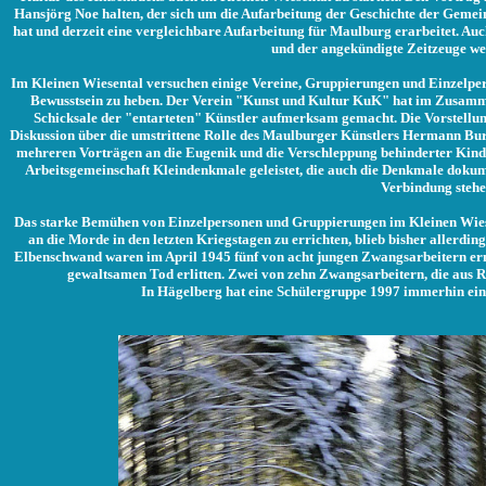
Hansjörg Noe halten, der sich um die Aufarbeitung der Geschichte der Gemein
hat und derzeit eine vergleichbare Aufarbeitung für Maulburg erarbeitet. Au
und der angekündigte Zeitzeuge we
Im Kleinen Wiesental versuchen einige Vereine, Gruppierungen und Einzelperso
Bewusstsein zu heben. Der Verein "Kunst und Kultur KuK" hat im Zusamm
Schicksale der "entarteten" Künstler aufmerksam gemacht. Die Vorstellun
Diskussion über die umstrittene Rolle des Maulburger Künstlers Hermann Bur
mehreren Vorträgen an die Eugenik und die Verschleppung behinderter Kind
Arbeitsgemeinschaft Kleindenkmale geleistet, die auch die Denkmale dokumen
Verbindung stehe
Das starke Bemühen von Einzelpersonen und Gruppierungen im Kleinen Wie
an die Morde in den letzten Kriegstagen zu errichten, blieb bisher allerdin
Elbenschwand waren im April 1945 fünf von acht jungen Zwangsarbeitern er
gewaltsamen Tod erlitten. Zwei von zehn Zwangsarbeitern, die aus R
In Hägelberg hat eine Schülergruppe 1997 immerhin einen