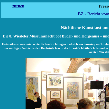
Pr
zurück
BZ - Bericht vo
Nächtliche Kunstkost un
Die 8. Wiesleter Museumsnacht bot Bilder- und Hörgenuss – und 
Heimatkunst aus unterschiedlichen Richtungen traf sich am Samstag auf Einlad
im wohligen Ambiente der Dachstübchen in der Ernst-Schleith-Schule und v
achten Wiesle