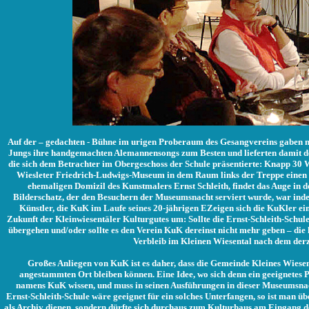
Auf der – gedachten - Bühne im urigen Proberaum des Gesangvereins gaben m
Jungs ihre handgemachten Alemannensongs zum Besten und lieferten damit de
die sich dem Betrachter im Obergeschoss der Schule präsentierte: Knapp 30 
Wiesleter Friedrich-Ludwigs-Museum in dem Raum links der Treppe einen n
ehemaligen Domizil des Kunstmalers Ernst Schleith, findet das Auge in d
Bilderschatz, der den Besuchern der Museumsnacht serviert wurde, war inde
Künstler, die KuK im Laufe seines 20-jährigen EZeigen sich die KuKler eines
Zukunft der Kleinwiesentäler Kulturgutes um: Sollte die Ernst-Schleith-Schu
übergehen und/oder sollte es den Verein KuK dereinst nicht mehr geben – die 
Verbleib im Kleinen Wiesental nach dem derz
Großes Anliegen von KuK ist es daher, dass die Gemeinde Kleines Wiesent
angestammten Ort bleiben können. Eine Idee, wo sich denn ein geeignetes Pl
namens KuK wissen, und muss in seinen Ausführungen in dieser Museumsnach
Ernst-Schleith-Schule wäre geeignet für ein solches Unterfangen, so ist man ü
als Archiv dienen, sondern dürfte sich durchaus zum Kulturhaus am Eingang 