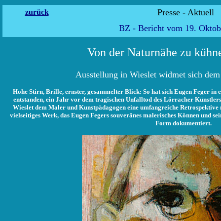
Presse -
zurück
BZ - Bericht vom 19. Oktob
Von der Naturnähe zu kühne
Ausstellung in Wieslet widmet sich de
Hohe Stirn, Brille, ernster, gesammelter Blick: So hat sich Eugen Feger in e
entstanden, ein Jahr vor dem tragischen Unfalltod des Lörracher Künstle
Wieslet dem Maler und Kunstpädagogen eine umfangreiche Retrospektive mit
vielseitiges Werk, das Eugen Fegers souveränes malerisches Können und se
Form dokumentiert.