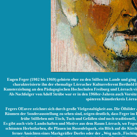
Eugen Feger (1902 bis 1969) gehörte eher zu den Stillen im Lande und ging 
charakterisierte ihn der ehemalige Lörracher Kulturreferent Berthold H
Kunsterziehung an den Pädagogischen Hochschulen Freiburg und Lörrach vie
Als Nachfolger von Adolf Strübe war er in den 1960er-Jahren auch Vorsi
späteren Künstlerkreis Lörra
Fegers OEuvre zeichnet sich durch große Vielgestaltigkeit aus. Die Ölbilder 
Räumen der Sonderausstellung zu sehen sind, zeigen deutlich, dass Feger im
frühe Stillleben mit Tisch, Tuch und Gefäßen sind noch traditionel
Es gibt auch viele Landschaften und Motive aus dem Raum Lörrach, wo Feger 
schönsten Herbstfarben, die Pfauen im Rosenfelspark, ein Blick auf die Kirche
ferner Ansichten eines Markgräfler Dorfes oder der „Weg nach , Fisching