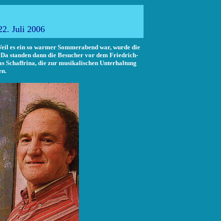
 Aktuell
2. Juli 2006
Weil es ein so warmer Sommerabend war, wurde die
 Da standen dann die Besucher vor dem Friedrich-
 Schaffrina, die zur musikalischen Unterhaltung
en.