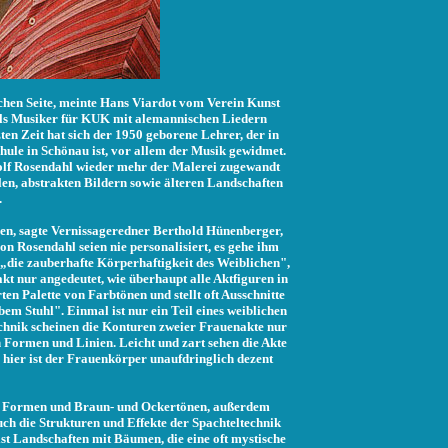
chen Seite, meinte Hans Viardot vom Verein Kunst
als Musiker für KUK mit alemannischen Liedern
ten Zeit hat sich der 1950 geborene Lehrer, der in
ule in Schönau ist, vor allem der Musik gewidmet.
Rolf Rosendahl wieder mehr der Malerei zugewandt
len, abstrakten Bildern sowie älteren Landschaften
.
len, sagte Vernissageredner Berthold Hünenberger,
n Rosendahl seien nie personalisiert, es gehe ihm
die zauberhafte Körperhaftigkeit des Weiblichen",
t nur angedeutet, wie überhaupt alle Aktfiguren in
en Palette von Farbtönen und stellt oft Ausschnitte
em Stuhl". Einmal ist nur ein Teil eines weiblichen
echnik scheinen die Konturen zweier Frauenakte nur
n Formen und Linien. Leicht und zart sehen die Akte
, hier ist der Frauenkörper unaufdringlich dezent
en Formen und Braun- und Ockertönen, außerdem
uch die Strukturen und Effekte der Spachteltechnik
t Landschaften mit Bäumen, die eine oft mystische