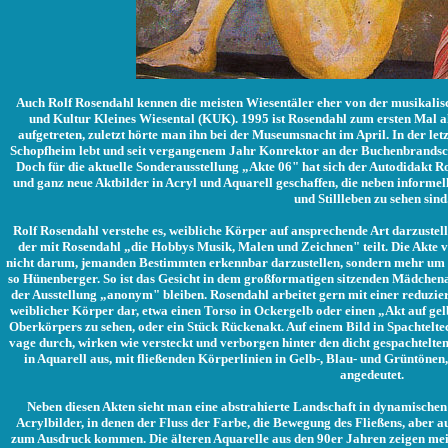
Auch Rolf Rosendahl kennen die meisten Wiesentäler eher von der musikalis
und Kultur Kleines Wiesental (KUK). 1995 ist Rosendahl zum ersten Mal 
aufgetreten, zuletzt hörte man ihn bei der Museumsnacht im April. In der letz
Schopfheim lebt und seit vergangenem Jahr Konrektor an der Buchenbrandsch
Doch für die aktuelle Sonderausstellung „Akte 06" hat sich der Autodidakt 
und ganz neue Aktbilder in Acryl und Aquarell geschaffen, die neben informel
und Stillleben zu sehen sind
Rolf Rosendahl verstehe es, weibliche Körper auf ansprechende Art darzustel
der mit Rosendahl „die Hobbys Musik, Malen und Zeichnen" teilt. Die Akte vo
nicht darum, jemanden Bestimmten erkennbar darzustellen, sondern mehr um „
so Hünenberger. So ist das Gesicht in dem großformatigen sitzenden Mädchenak
der Ausstellung „anonym" bleiben. Rosendahl arbeitet gern mit einer reduziert
weiblicher Körper dar, etwa einen Torso in Ockergelb oder einen „Akt auf gelb
Oberkörpers zu sehen, oder ein Stück Rückenakt. Auf einem Bild in Spachtelt
vage durch, wirken wie versteckt und verborgen hinter den dicht gespachtelte
in Aquarell aus, mit fließenden Körperlinien in Gelb-, Blau- und Grüntönen
angedeutet.
Neben diesen Akten sieht man eine abstrahierte Landschaft in dynamisch
Acrylbilder, in denen der Fluss der Farbe, die Bewegung des Fließens, aber a
zum Ausdruck kommen. Die älteren Aquarelle aus den 90er Jahren zeigen meis