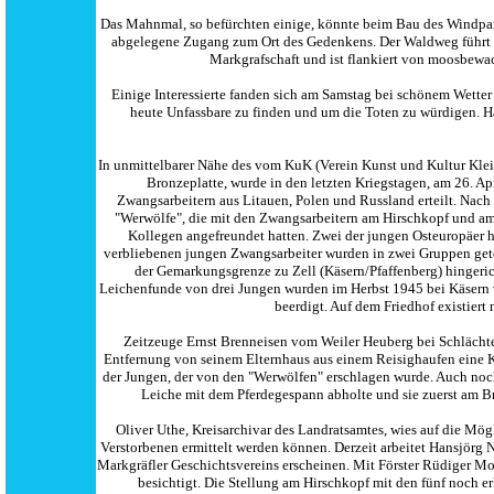
Das Mahnmal, so befürchten einige, könnte beim Bau des Windpark
abgelegene Zugang zum Ort des Gedenkens. Der Waldweg führt ü
Markgrafschaft und ist flankiert von moosbewa
Einige Interessierte fanden sich am Samstag bei schönem Wetter
heute Unfassbare zu finden und um die Toten zu würdigen. H
In unmittelbarer Nähe des vom KuK (Verein Kunst und Kultur Klein
Bronzeplatte, wurde in den letzten Kriegstagen, am 26. A
Zwangsarbeitern aus Litauen, Polen und Russland erteilt. Nach
"Werwölfe", die mit den Zwangsarbeitern am Hirschkopf und a
Kollegen angefreundet hatten. Zwei der jungen Osteuropäer ha
verbliebenen jungen Zwangsarbeiter wurden in zwei Gruppen gete
der Gemarkungsgrenze zu Zell (Käsern/Pfaffenberg) hingeric
Leichenfunde von drei Jungen wurden im Herbst 1945 bei Käsern 
beerdigt. Auf dem Friedhof existiert
Zeitzeuge Ernst Brenneisen vom Weiler Heuberg bei Schlächten
Entfernung von seinem Elternhaus aus einem Reisighaufen eine K
der Jungen, der von den "Werwölfen" erschlagen wurde. Auch noch
Leiche mit dem Pferdegespann abholte und sie zuerst am Br
Oliver Uthe, Kreisarchivar des Landratsamtes, wies auf die Mög
Verstorbenen ermittelt werden können. Derzeit arbeitet Hansjörg 
Markgräfler Geschichtsvereins erscheinen. Mit Förster Rüdiger 
besichtigt. Die Stellung am Hirschkopf mit den fünf noch 