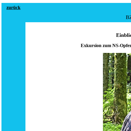
zurück
BZ
Einbli
Exkursion zum NS-Opfer