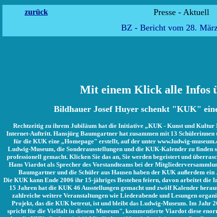
Presse -
zurück
BZ - Bericht vom 28. Mär
Mit einem Klick alle Info
Bildhauer Josef Huyer schenkt "KUK" eine
Rechtzeitig zu ihrem Jubiläum hat die Initiative „KUK - Kunst und Kultur K
Internet-Auftritt. Hansjürg Baumgartner hat zusammen mit 13 Schülerinnen
für die KUK eine „Homepage" erstellt, auf der unter www.ludwig-museum.d
Ludwig-Museum, die Sonderausstellungen und die KUK-Kalender zu finden sind. 
professionell gemacht. Klicken Sie das an, Sie werden begeistert und überrasch
Hans Viardot als Sprecher des Vorstandteams bei der Mitgliederversammlu
Baumgartner und die Schüler aus Hausen haben der KUK außerdem ein J
Die KUK kann Ende 2006 ihr 15-jähriges Bestehen feiern, davon arbeitet die Ini
15 Jahren hat die KUK 46 Ausstellungen gemacht und zwölf Kalender heraus
zahlreiche weitere Veranstaltungen wie Liederabende und Lesungen organisie
Projekt, das die KUK betreut, ist und bleibt das Ludwig-Museum. Im Jahr 2
spricht für die Vielfalt in diesem Museum", kommentierte Viardot diese eno