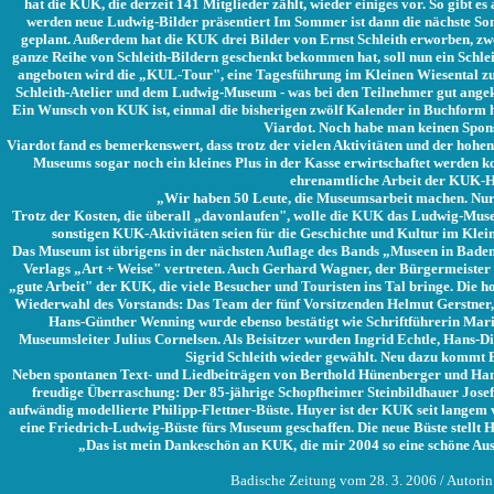
hat die KUK, die derzeit 141 Mitglieder zählt, wieder einiges vor. So gibt 
werden neue Ludwig-Bilder präsentiert Im Sommer ist dann die nächste So
geplant. Außerdem hat die KUK drei Bilder von Ernst Schleith erworben, zw
ganze Reihe von Schleith-Bildern geschenkt bekommen hat, soll nun ein Sch
angeboten wird die „KUL-Tour", eine Tagesführung im Kleinen Wiesental z
Schleith-Atelier und dem Ludwig-Museum - was bei den Teilnehmer gut angek
Ein Wunsch von KUK ist, einmal die bisherigen zwölf Kalender in Buchform h
Viardot. Noch habe man keinen Spons
Viardot fand es bemerkenswert, dass trotz der vielen Aktivitäten und der hohe
Museums sogar noch ein kleines Plus in der Kasse erwirtschaftet werden ko
ehrenamtliche Arbeit der KUK-He
„Wir haben 50 Leute, die Museumsarbeit machen. Nur a
Trotz der Kosten, die überall „davonlaufen", wolle die KUK das Ludwig-Mus
sonstigen KUK-Aktivitäten seien für die Geschichte und Kultur im Kle
Das Museum ist übrigens in der nächsten Auflage des Bands „Museen in Bade
Verlags „Art + Weise" vertreten. Auch Gerhard Wagner, der Bürgermeister
„gute Arbeit" der KUK, die viele Besucher und Touristen ins Tal bringe. Die h
Wiederwahl des Vorstands: Das Team der fünf Vorsitzenden Helmut Gerstner, 
Hans-Günther Wenning wurde ebenso bestätigt wie Schriftführerin Mar
Museumsleiter Julius Cornelsen. Als Beisitzer wurden Ingrid Echtle, Hans-Di
Sigrid Schleith wieder gewählt. Neu dazu kommt 
Neben spontanen Text- und Liedbeiträgen von Berthold Hünenberger und Ha
freudige Überraschung: Der 85-jährige Schopfheimer Steinbildhauer Jose
aufwändig modellierte Philipp-Flettner-Büste. Huyer ist der KUK seit langem 
eine Friedrich-Ludwig-Büste fürs Museum geschaffen. Die neue Büste stellt H
„Das ist mein Dankeschön an KUK, die mir 2004 so eine schöne Auss
Badische Zeitung vom 28. 3. 2006 / Autorin