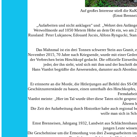
Auf großes Interesse stieß die K
(Ernst Brennei
„Aufarbeiten und nicht anklagen“ und: „Wehret den Anfängen
Werwolfmorde auf 1050 Metern Höhe an dem Ort ein, wo am 25.
Russland: Peter Lukjanow, Edouard Jucsis, Alfons Ryngucki, Sta
Das Mahnmal ist ein drei Tonnen schwerer Stein aus Granit, e
November 2015, 70 Jahre nach Kriegsende, wurde mit einer Geden
der Verbrechen beim Hirschkopf gedacht. Die offizielle Einweihun
jeder, der ihn sieht, wird sich mit ihm und der Inschrift 
Hans Viardot begrüßte die Anwesenden, darunter auch Abordnun
Er erinnerte an die Morde, die Hitlerjungen auf Befehl des SS-O
Geschützunterstände zu bauen, einen unterhalb des Hirschkopfes
Fremdarbeit
Viardot meinte: „Hier im Tal wurde über diese Taten nicht gesproche
Älteren 
Die Zeit der Aufarbeitung durch Historiker habe auch regional 
wolle man sich in Sch
Ernst Brenneisen, Jahrgang 1932, Landwirt aus Schlächtenhaus, 
jungen Leute wisse
Die Geschehnisse um die Ermordung von drei Zwangsarbeitern im 