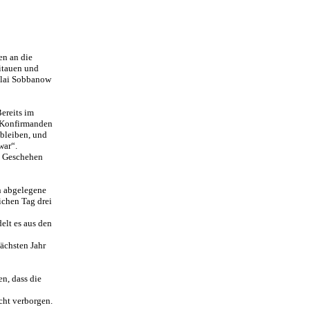
en an die
itauen und
olai Sobbanow
ereits im
r Konfirmanden
 bleiben, und
war“.
s Geschehen
en abgelegene
ichen Tag drei
delt es aus den
ächsten Jahr
n, dass die
cht verborgen.