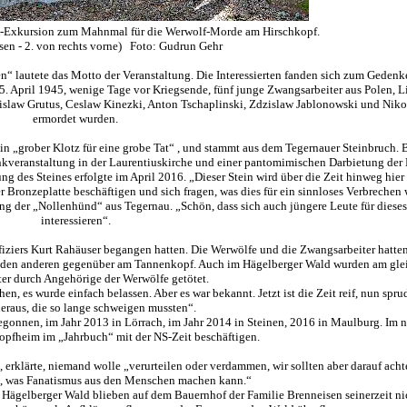
uK-Exkursion zum Mahnmal für die Werwolf-Morde am Hirschkopf.
sen - 2. von rechts vorne) Foto: Gudrun Gehr
“ lautete das Motto der Veranstaltung. Die Interessierten fanden sich zum Gedenk
 April 1945, wenige Tage vor Kriegsende, fünf junge Zwangsarbeiter aus Polen, L
nislaw Grutus, Ceslaw Kinezki, Anton Tschaplinski, Zdzislaw Jablonowski und Nik
ermordet wurden.
in „grober Klotz für eine grobe Tat“ , und stammt aus dem Tegernauer Steinbruch. B
kveranstaltung in der Laurentiuskirche und einer pantomimischen Darbietung de
g des Steines erfolgte im April 2016. „Dieser Stein wird über die Zeit hinweg hier
der Bronzeplatte beschäftigen und sich fragen, was dies für ein sinnloses Verbrechen 
g der „Nollenhünd“ aus Tegernau. „Schön, dass sich auch jüngere Leute für diese
interessieren“.
ffiziers Kurt Rahäuser begangen hatten. Die Werwölfe und die Zwangsarbeiter hatt
, den anderen gegenüber am Tannenkopf. Auch im Hägelberger Wald wurden am gle
er durch Angehörige der Werwölfe getötet.
n, es wurde einfach belassen. Aber es war bekannt. Jetzt ist die Zeit reif, nun spru
heraus, die so lange schweigen mussten“.
begonnen, im Jahr 2013 in Lörrach, im Jahr 2014 in Steinen, 2016 in Maulburg. Im n
opfheim im „Jahrbuch“ mit der NS-Zeit beschäftigen.
erklärte, niemand wolle „verurteilen oder verdammen, wir sollten aber darauf achte
n, was Fanatismus aus den Menschen machen kann.“
Hägelberger Wald blieben auf dem Bauernhof der Familie Brenneisen seinerzeit ni