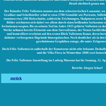
Detail akribisch genau aus.
Der Künstler Félix Vallotton stammt aus dem schweizerischen Lausanne, wo
Grafiker und Schriftsteller schuf er etwa 1700 Gemälde wie Portraits, Stille
stammen etwa 200 Holzschnitte, zahlreiche Zeichnungen, Skulpturen sowie 
Bilder zeichneten sich dabei vor allem durch einen beißenden Sarkasmus 
Irritationen sorgten. Bis zu seinem Tod im Jahre 1925 gehörte Vallotton zu d
Werke nehmen bereits Elemente aus dem Surrealismus, der Neuen Sachlichke
und kontrolliert erscheint auf den ersten Blick Vallottons Kunst, deren he
dahinter verborgenen Abgründe hinwegtäuschen. Noch deutlicher als in den G
geschnittenen Graphiken zutage, die unter Zeitgenos
Doch Félix Vallotton ist außerhalb der Kunstszene nicht sehr bekannt. Desha
und die Villa Flora in Winterthur 2008 zwei bemerk
Die Félix Vallotton-Ausstellung im Ludwig Museum hat bis Sonntag, 12. Apr
Bericht: Jürgen Scharf
zurück