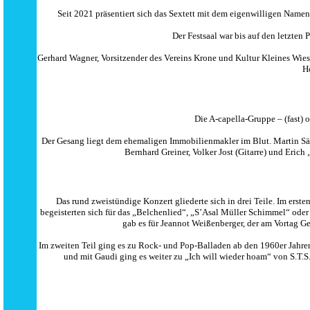
Seit 2021 präsentiert sich das Sextett mit dem eigenwilligen Nam
Der Festsaal war bis auf den letzten
Gerhard Wagner, Vorsitzender des Vereins Krone und Kultur Kleines Wie
Ho
Die A-capella-Gruppe – (fast)
Der Gesang liegt dem ehemaligen Immobilienmakler im Blut. Martin Sän
Bernhard Greiner, Volker Jost (Gitarre) und Eri
Das rund zweistündige Konzert gliederte sich in drei Teile. Im erst
begeisterten sich für das „Belchenlied“, „S’Asal Müller Schimmel“ ode
gab es für Jeannot Weißenberger, der am Vortag Geb
Im zweiten Teil ging es zu Rock- und Pop-Balladen ab den 1960er Jahre
und mit Gaudi ging es weiter zu „Ich will wieder hoam“ von S.T.S. 