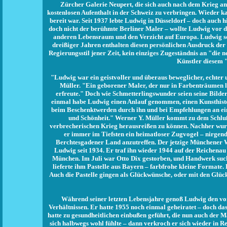
Zürcher Galerie Neupert, die sich auch nach dem Krieg an L
kostenlosen Aufenthalt in der Schweiz zu verbringen. Wieder 
bereit war. Seit 1937 lebte Ludwig in Düsseldorf – doch auch 
doch nicht der berühmte Berliner Maler – wollte Ludwig vor d
anderen Lebensraum und den Verzicht auf Europa. Ludwig sch
dreißiger Jahren enthalten diesen persönlichen Ausdruck der 
Regierungsstil jener Zeit, kein einziges Zugeständnis an "die
Künstler diesem 
"Ludwig war ein geistvoller und überaus beweglicher, echter 
Müller. "Ein geborener Maler, der nur in Farbenträumen 
erfreute." Doch wie Schmetterlingswunder seien seine Bilde
einmal habe Ludwig einen Anlauf genommen, einen Kunsthistori
beim Beschenktwerden durch ihn und bei Empfehlungen an ein
und Schönheit." Werner Y. Müller kommt zu dem Schluß: 
verbrecherischen Krieg herausreißen zu können. Nachher wurd
er immer im Tiefsten ein heimatloser Zugvogel – nirgend
Berchtesgadener Land anzutreffen. Der jetzige Münchener
Ludwig seit 1934. Er traf ihn wieder 1944 auf der Reichenau
München. Im Juli war Otto Dix gestorben, und Handwerk such
lieferte ihm Pastelle aus Bayern – farbfrohe kleine Formate. 
Auch die Pastelle gingen als Glückwünsche, oder mit den Glü
Während seiner letzten Lebensjahre genoß Ludwig den von
Verhältnissen. Er hatte 1955 noch einmal geheiratet – doch d
hatte zu gesundheitlichen einbußen geführt, die nun auch der 
sich halbwegs wohl fühlte – dann verkroch er sich wieder in 