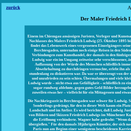
A
zurück
Der Maler Friedrich 
Einem im Chiemgau ansässigen Juristen, Verleger und Kunstsa
Nachlasses des Malers Friedrich Ludwig (25. Oktober 1895 bi
findet das Lebenswerk eines vergessenen Einzelgängers seine
Berchtesgaden, unternahm noch einige Reisen in den Süden
Verbindungen zum Kunsthandel, der damals in den fünfziger
Ludwig war ein im Umgang zeitweise sehr verschlossener, äuß
Auffassung von der Würde des Menschen schließlich immer 
Abwehrhaltung zu durchdringen vermochte, erlebt ihn als 
stundenlang zu diskutieren war. Da war er überzeugt von der m
und unzufrieden zu sein schien. Übermalungen und viele kle
Ludwig wurde – nicht etwa aus Gefälligkeit – schließlich zu 
sogar rundweg ablehnte, gegen gutes Geld Bilder herzugeben
zuweilen etwas her – vielleicht für ein Mittagessen und etwas
Die Nachkriegszeit in Berchtesgaden war schwer für Ludwig. Se
Sonderlings gedrängt, für den in dieser Welt kaum ein Platz
Landschaft und im Atelier. Es wird berichtet, daß Ludwig Justi
von Bildern und Skizzen Friedrich Ludwigs im Münchener Kuns
die Eröffnung verhinderte. Wagner habe gedroht: "Wenn das
übergießen." Für den damals 38jährigen Künstler, der sich nac
Paris nun am Beginn einer wenigstens bescheidenen Karriere