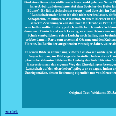
Kind eines Bauern im südlichen Schwarzwald geboren. Seine El
harte Arbeit zu leisten hatte. Auf dem Speicher des Hofes f
Bäume". Er fühlte sich seltsam erregt – und übte sich im Nac
"Landschaftsmaler kann ich dich nicht werden lassen, dafür
Schopfheim, im mittleren Wiesental, zu einem Meister in di
schickte Zeichnungen von ihm nach Karlsruhe zu Prof. Ho
verschaffen wollte. Ludwig jedoch wollte kein fremdes Geld ann
dann nach Deutschland zurückzwang, zu einem Dekorateur nach 
Schule ermöglichten, reiste Ludwig nach Italien, war beeind
erlebte dann in Paris zum erstenmal Cézanne und den Kubismu
Florenz. Im Berlin der ausgehenden zwanziger Jahre, wo er al
In seinen Bildern können ungreifbare Geistwesen aufsteigen.
Angeschnittene, ins Bild ragende Gestalten haben etwas Tran
plastische Volumina bildeten für Ludwig den Anlaß für eine Vi
Expressionisten den eigenen Weg des Einzelgängers bezeugen
Landschaft auf den Altar heben", pflegte er zu sagen. Indem e
Unzeitgemäßen, dessen Bedeutung eigentlich nur von Menschen 
Original-Text: Weltkunst, 55. Ja
zurück