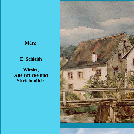
März
E. Schleith
Wieslet,
Alte Brücke und
Streichmühle