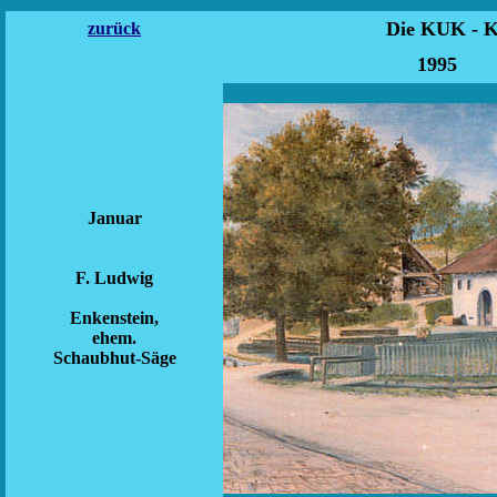
Die KUK - 
zurück
1
Januar
F. Ludwig
Enkenstein,
ehem.
Schaubhut-Säge