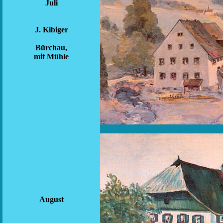
Juli
J. Kibiger
Bürchau,
mit Mühle
August