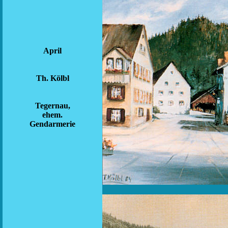
April
Th. Kölbl
Tegernau,
ehem.
Gendarmerie