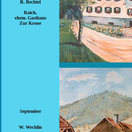
R. Bechtel
Raich,
ehem. Gasthaus
Zur Krone
September
W. Wechlin