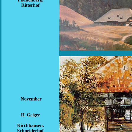
Ritterhof
November
H. Geiger
Kirchhausen,
Schneiderhof