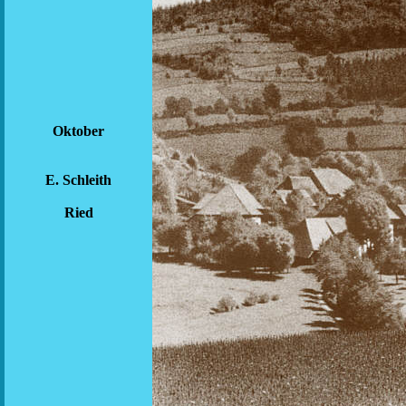
Oktober
E. Schleith
Ried