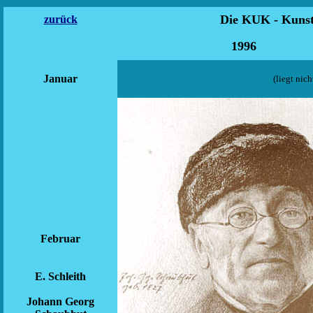
Die KUK - Kun
zurück
19
Januar
(liegt nich
Februar
E. Schleith
Johann Georg