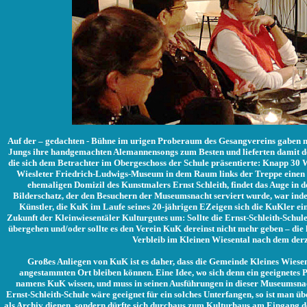
Auf der – gedachten - Bühne im urigen Proberaum des Gesangvereins gaben m
Jungs ihre handgemachten Alemannensongs zum Besten und lieferten damit de
die sich dem Betrachter im Obergeschoss der Schule präsentierte: Knapp 30 
Wiesleter Friedrich-Ludwigs-Museum in dem Raum links der Treppe einen n
ehemaligen Domizil des Kunstmalers Ernst Schleith, findet das Auge in d
Bilderschatz, der den Besuchern der Museumsnacht serviert wurde, war inde
Künstler, die KuK im Laufe seines 20-jährigen EZeigen sich die KuKler eines
Zukunft der Kleinwiesentäler Kulturgutes um: Sollte die Ernst-Schleith-Schu
übergehen und/oder sollte es den Verein KuK dereinst nicht mehr geben – die 
Verbleib im Kleinen Wiesental nach dem derz
Großes Anliegen von KuK ist es daher, dass die Gemeinde Kleines Wiesent
angestammten Ort bleiben können. Eine Idee, wo sich denn ein geeignetes Pl
namens KuK wissen, und muss in seinen Ausführungen in dieser Museumsnach
Ernst-Schleith-Schule wäre geeignet für ein solches Unterfangen, so ist man ü
als Archiv dienen, sondern dürfte sich durchaus zum Kulturhaus am Eingang 