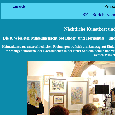
Pr
zurück
BZ - Bericht vo
Nächtliche Kunstkost un
Die 8. Wiesleter Museumsnacht bot Bilder- und Hörgenuss – und 
Heimatkunst aus unterschiedlichen Richtungen traf sich am Samstag auf Einlad
im wohligen Ambiente der Dachstübchen in der Ernst-Schleith-Schule und v
achten Wiesle