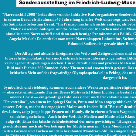
"Narrenschiff 2008" heißt diese von der Initiative KuK organisierte Sondersc
in seinem Beruf als Kaufmann 40 Jahre lang in aller Welt unterwegs war, bezi
des Satirikers Sebastian Brant. "Im Prinzip mache ich nichts anderes, als Seb
Maler zu seinem Anliegen, auf die Schwächen der Menschen und die Miss
aktualisierten Narrenschiff sind denn auch heutige Prominente aus Politik, 
Angela Merkel: Da entdeckt man unter Narrenkappen Lafontaine, Steinmei
Edmund Stoiber, der gerade über Bord
Der Alltag und aktuelle Ereignisse des Welt- und Zeitgeschehens sind es, 
fotorealistisch plakativ, teils auch satirisch bewusst überspitzt gemalten Bild
verborgener Anspielungen stecken. Ein so detailliertes und präzises Malen i
Bild malt Eichler 200 Stunden. Seine Themen sind enorm breit gefasst. Das 
kritischen Sicht auf das fragwürdige Olympiaspektakel in Peking, das mit 
dargestellt ist.
Symbolisch und vieldeutig kommen auch andere Werke zu politisch-religiös
— übersetzt einstürzende Türme. Dieses Motiv setzt Klaus Eichler in Gestalt 
andere Christ — ein gewaltiges Bild, das sicher auch Provokation auslösen
"Perestroika" , wo einem im Spiegel Stalin, Putin und Mao entgegenblicken. 
unsere Zeit ist, macht der engagierte Maler auch in dem Bild "Beirut" deutl
des Jahres, zeigt junge hippe Frauen mit Handy, die in einem offenen Wagen d
sei nichts geschehen. Auch in der Welt der Medien und Mode stößt Klaus 
aufgreift: Etwa das falsche Schönheitsideal der untergewichtigen "Hungerha
gesichtslos nur noch als Werbeträger für Modefirmen im "Café Mondrian" sitze
in den Formen und Farben mit dem berühmten Mondrian-Stil. In einigen Expona
in Efringen-Kirchen hat, auch zu einem anderen Stilmittel: Er stilisiert die 