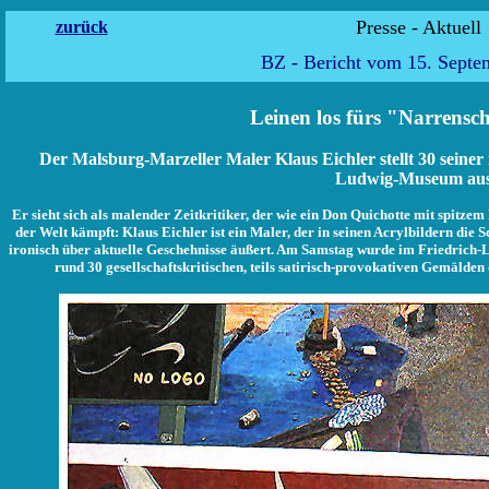
Presse -
zurück
BZ - Bericht vom 15. Septe
Leinen los fürs "Narrensc
Der Malsburg-Marzeller Maler Klaus Eichler stellt 30 seiner i
Ludwig-Museum au
Er sieht sich als malender Zeitkritiker, der wie ein Don Quichotte mit spitz
der Welt kämpft: Klaus Eichler ist ein Maler, der in seinen Acrylbildern die 
ironisch über aktuelle Geschehnisse äußert. Am Samstag wurde im Friedrich-
rund 30 gesellschaftskritischen, teils satirisch-provokativen Gemälde