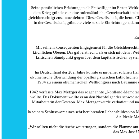
Seine persönlichen Erfahrungen als Freiwilliger im Ersten Wel
dem Krieg gründete er eine ordensähnliche Gemeinschaft im bay
gleichberechtigt zusammenlebten. Diese Gesellschaft, die heute Chr
in der Gesellschaft, gründete viele soziale Einrichtungen, dar
En
Mit seinem konsequenten Engagement für die Gleichberechti
kirchlichen Oberen. Das galt erst recht, als er sich mit dem „
kritischen Standpunkt gegenüber dem kapitalistischen Syste
Im Deutschland der 20er Jahre konnte er mit einer solchen Ha
ökumenische Überwindung der Spaltung zwischen katholischen un
1934 zu einem ökumenischen Weltkongress nach Lausanne ei
1942 verfasste Max Metzger das sogenannte „Nordland-Memorandu
wollte. Das Dokument wollte er an den Nachfolger des schwedisc
Mitarbeiterin der Gestapo. Max Metzger wurde verhaftet und na
In seinem Schlusswort eines sehr berührenden Lebensbildes von Ma
die Ideale Ma
„Wir sollten nicht die Asche weitertragen, sondern die Flamme am
das Max Josef M