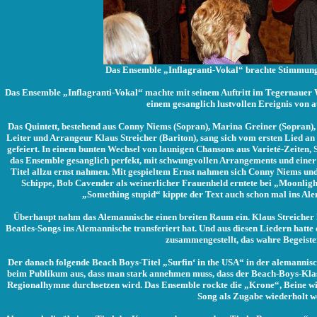
Das Ensemble „Inflagranti-Vokal“ brachte Stimmung
Das Ensemble „Inflagranti-Vokal“ machte mit seinem Auftritt im Tegernau
einem gesanglich lustvollen Ereignis von a
Das Quintett, bestehend aus Conny Niems (Sopran), Marina Greiner (Sopran)
Leiter und Arrangeur Klaus Streicher (Bariton), sang sich vom ersten Lied an
gefeiert. In einem bunten Wechsel von launigen Chansons aus Varieté-Zeiten, 
das Ensemble gesanglich perfekt, mit schwungvollen Arrangements und einer B
Titel allzu ernst nahmen. Mit gespieltem Ernst nahmen sich Conny Niems und
Schippe, Bob Cavender als weinerlicher Frauenheld erntete bei „Moonlight
„Something stupid“ kippte der Text auch schon mal ins Ale
Überhaupt nahm das Alemannische einen breiten Raum ein. Klaus Streicher 
Beatles-Songs ins Alemannische transferiert hat. Und aus diesen Liedern hat
zusammengestellt, das wahre Begeiste
Der danach folgende Beach Boys-Titel „Surfin‘ in the USA“ in der alemannisc
beim Publikum aus, dass man stark annehmen muss, dass der Beach-Boys-Klas
Regionalhymne durchsetzen wird. Das Ensemble rockte die „Krone“, Beine wip
Song als Zugabe wiederholt w