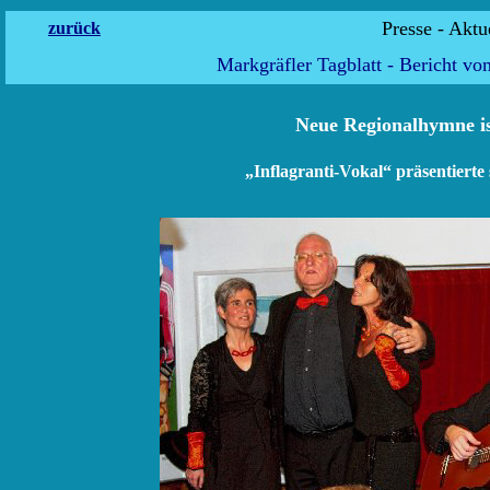
Presse
zurück
Markgräfler Tagblatt - Bericht v
Neue Regionalhymne is
„Inflagranti-Vokal“ präsentierte