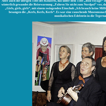
Aber auch die übrigen Titel des Konzerts, das unter dem Titel „Bon voyage“ s
winterlich gewandet die Reisewarnung „Fahren Sie nicht zum Nordpol“ vor, da
„Girls, girls, girls“, mit einem swingenden Einschub „Ich brauch keine Mi
besangen die „Kerls, Kerls, Kerls“. Es war eine rauschende Museumsnacht
musikalischen Edelstein in die Tegern